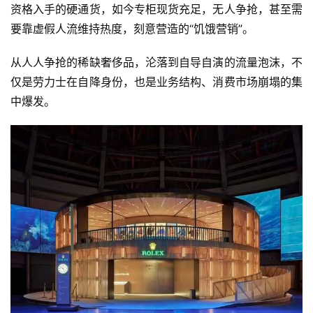
资格入手的硬通货，如今专柜现货充足，无人争抢，甚至需
要靠虚假人流维持热度，刻意营造的“饥饿营销”。
时
尚
从人人争抢的稀缺奢侈品，沦落到自导自演的流量泡沫，不
仅是劳力士在自降身份，也是业务结构、消费市场崩塌的集
中爆发。
科
技