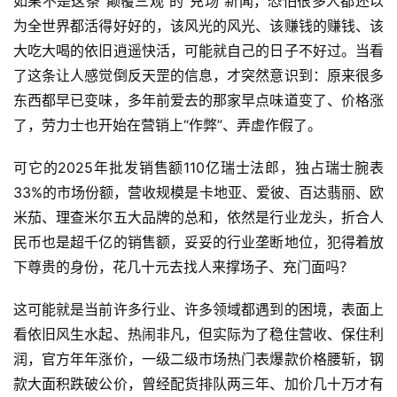
如果不是这条“颠覆三观”的“充场”新闻，恐怕很多人都还以
为全世界都活得好好的，该风光的风光、该赚钱的赚钱、该
大吃大喝的依旧逍遥快活，可能就自己的日子不好过。当看
了这条让人感觉倒反天罡的信息，才突然意识到：原来很多
东西都早已变味，多年前爱去的那家早点味道变了、价格涨
了，劳力士也开始在营销上“作弊”、弄虚作假了。
可它的2025年批发销售额110亿瑞士法郎，独占瑞士腕表
首
33%的市场份额，营收规模是卡地亚、爱彼、百达翡丽、欧
页
米茄、理查米尔五大品牌的总和，依然是行业龙头，折合人
民币也是超千亿的销售额，妥妥的行业垄断地位，犯得着放
快
下尊贵的身份，花几十元去找人来撑场子、充门面吗？
讯
这可能就是当前许多行业、许多领域都遇到的困境，表面上
看依旧风生水起、热闹非凡，但实际为了稳住营收、保住利
公
润，官方年年涨价，一级二级市场热门表爆款价格腰斩，钢
司
款大面积跌破公价，曾经配货排队两三年、加价几十万才有