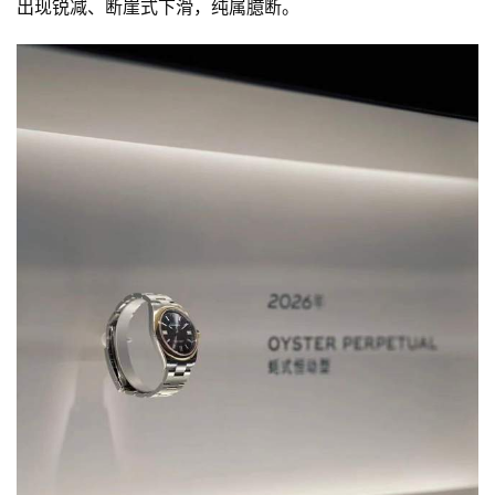
出现锐减、断崖式下滑，纯属臆断。