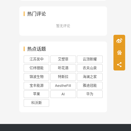
热门评论
暂无评论
热点话题
江苏吴中
艾塑菲
云顶新耀
亿纬锂能
听花酒
农夫山泉
锦波生物
特斯拉
海澜之家
宝丰能源
AestheFill
雅迪冠能
苹果
AI
华为
科沃斯