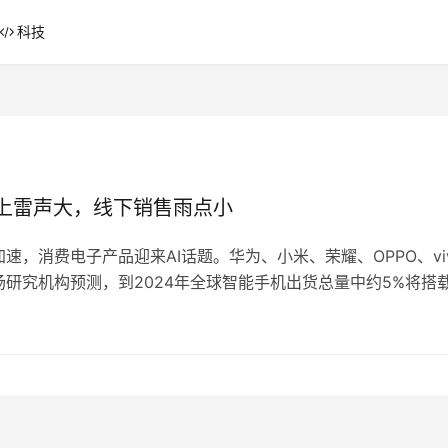
科技
会上雷声大，线下销售雨点小
加速，消费电子产品迎来AI话题。华为、小米、荣耀、OPPO、vi
研究机构预测，到2024年全球智能手机出货总量中约5%将搭
在线下门店的热度远不如发布会，多数厂商未将AI功能作为重点展
合线下展示、展示效果不佳或不足以促成购买。智能手机厂商面