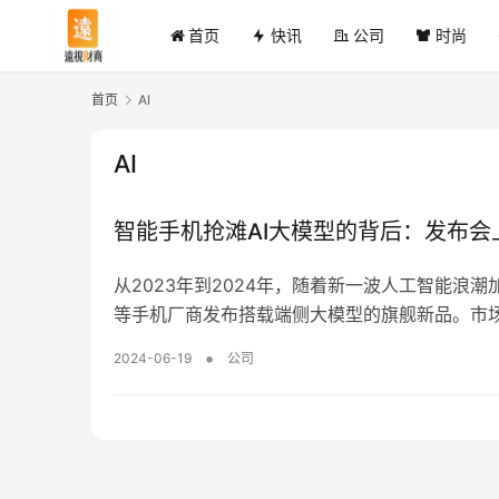
首页
快讯
公司
时尚
首页
AI
AI
智能手机抢滩AI大模型的背后：发布
从2023年到2024年，随着新一波人工智能浪潮
等手机厂商发布搭载端侧大模型的旗舰新品。市场
侧AI运算能力。然而，销售环节显示，AI手机
•
2024-06-19
公司
消费者更关注传统配置。此现象或因AI功能不适
何打磨产品、让AI更好为用户所用的问题。