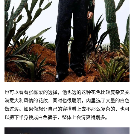
快
讯
公
司
时
尚
也可以看看张栋梁的选择，他也选的这种花色比较复杂又充
科
满意大利风情的花纹，同时也很聪明，内里选了大量的白色
技
做过渡。如果你想让自己的穿搭看上去不那么复杂的，也可
以把下半身换成白色裤子，整体上会清爽特别多。