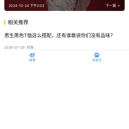
2024-10-24 下午2:03
下一篇
相关推荐
男生黑色T恤这么搭配，还有谁敢说你们没有品味？
2026-07-29
时尚
微博
百家号
关于崔然俊的衣品，真的值得反复观看学习，拿走不
谢！
2026-07-28
时尚
和老爸共享衣柜是什么体验？海澜之家短袖竟然我俩穿
都好看！
2026-07-27
时尚
难怪最近男人们都喜欢戴“草帽”了，看完秒懂！