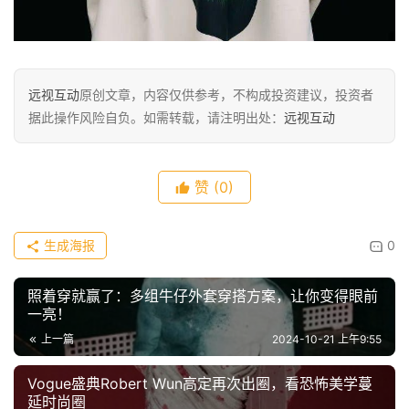
远视互动
原创文章，内容仅供参考，不构成投资建议，投资者
据此操作风险自负。如需转载，请注明出处：
远视互动
赞
(0)
生成海报
0
照着穿就赢了：多组牛仔外套穿搭方案，让你变得眼前
一亮！
上一篇
2024-10-21 上午9:55
Vogue盛典Robert Wun高定再次出圈，看恐怖美学蔓
延时尚圈