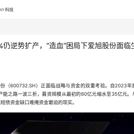
科技
0%仍逆势扩产，“造血”困局下爱旭股份面临
600732.SH）正面临战略与资金的双重考验。自2023年
C产能之路一波三折，募资规模从最初的60亿元缩水至35亿元。
亿元短债资金缺口难掩资金窘迫的现实。