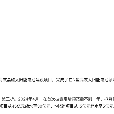
代高效晶硅太阳能电池建设项目，完成了在N型高效太阳能电池领
波三折。2024年4月，在首次披露定增预案后不到一年，拟募
目从45亿元缩水至30亿元，“补流”项目从15亿元缩水至5亿元