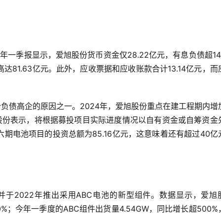
年一季报显示，爱旭股份货币资金仅28.22亿元，有息负债超14
81.63亿元。此外，应收票据和应收账款合计13.14亿元，而
份负债高企的原因之一。2024年，爱旭股份重点在建工程期内增
旭股份表示，将根据募投项目实际进度情况以自有资金或自筹资金
期电池项目的投资总额为85.16亿元，这意味着还有超过40亿
，并于2022年推出采用ABC电池的新型组件。数据显示，爱旭
00%；今年一季度的ABC组件出货量4.54GW，同比增长超500%