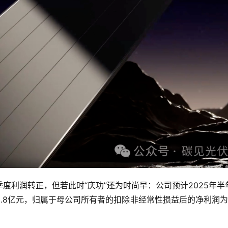
度利润转正，但若此时“庆功”还为时尚早：公司预计2025年半
2.8亿元，归属于母公司所有者的扣除非经常性损益后的净利润为-4