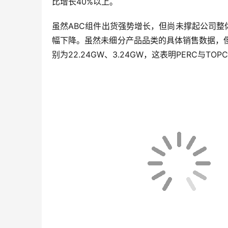
比增长40%以上。
虽然ABC组件出货强势增长，但尚未撑起公司整体
幅下降。虽然未细分产品品类的具体销售数据，但从
别为22.24GW、3.24GW，这表明PERC与TO