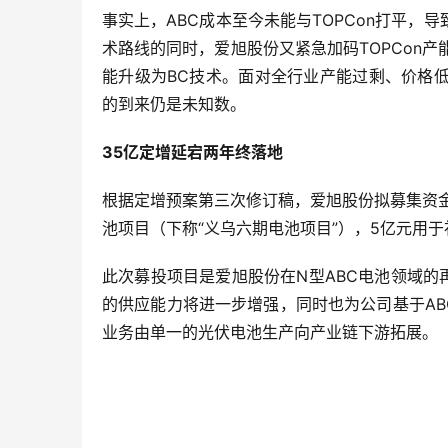
事实上，ABC成本至今未能与TOPCon打平，导
术路线的同时，爱旭股份又紧急加码TOPCon产
能升级为BC技术。面对全行业产能过剩、价格
的到来仍是未知数。
35亿定增延宕两年终落地
根据定增预案第三次修订稿，爱旭股份拟募集资金
池项目（下称“义乌六期电池项目”），5亿元用
此次募投项目是爱旭股份在N型ABC电池领域的
的供应能力将进一步增强，同时也为公司基于A
业务由单一的光伏电池生产向产业链下游拓展。