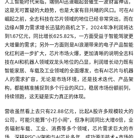
人工智能时代来临，端侧AI迅速崛起会催生一波财富神话，
这是无可置疑的大趋势，也是大家有目共睹的风口。可在AI
崛起之前，全志科技在芯片领域的地位已经非常突出，而在
首
边缘AI算力需求增长迅猛的商机之下，2024年净利润将达
页
到1.67亿元，同比增长625.82%，一方面受益于智能驾驶更
大增量的需求；另外一方面则是AI浪潮带来的电子产品智能
化红利进一步扩大，芯片市场火爆，更加清晰的说明全志科
快
技在AI和机器人领域双龙头地位的凸显，利润增长动力既有
讯
智能家居、车载及工业领域的全面爆发，也有AI芯片与机器
人的需求扩容，无论是市场环境，还是技术迭代、产品架
构，都能精准捕捉到多个行业的风口，稳居市场份额前列，
公
持续领跑，这无疑是实力真正的体现。
司
营收虽然看上去只有22.88亿元，比起A股许多规模较大的
公司，可能只能算“小打小闹”，但净利润同比大增6倍，业
时
尚
务辐射车载、工业、消费等多个领域，芯片需求巨大的市
场，深耕RISC-V架构与AI芯片多年，成功源于技术+市场的