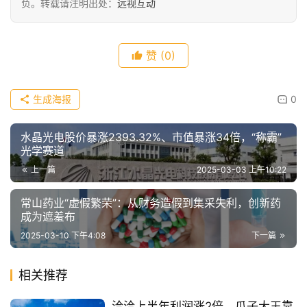
负。转载请注明出处：
远视互动
赞
(0)
生成海报
0
水晶光电股价暴涨2393.32%、市值暴涨34倍，“称霸”
光学赛道
上一篇
2025-03-03 上午10:22
常山药业“虚假繁荣”：从财务造假到集采失利，创新药
成为遮羞布
2025-03-10 下午4:08
下一篇
相关推荐
洽洽上半年利润涨2倍，瓜子大王靠