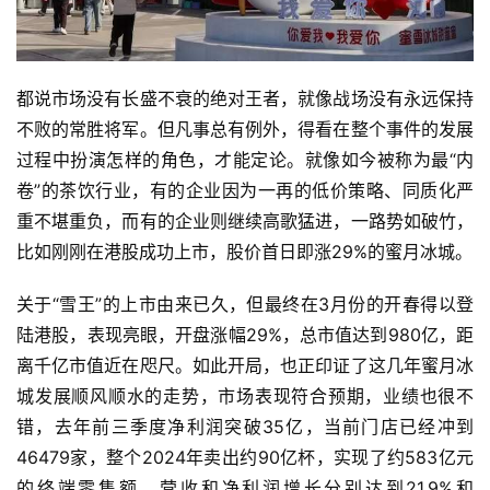
都说市场没有长盛不衰的绝对王者，就像战场没有永远保持
不败的常胜将军。但凡事总有例外，得看在整个事件的发展
过程中扮演怎样的角色，才能定论。就像如今被称为最“内
卷”的茶饮行业，有的企业因为一再的低价策略、同质化严
重不堪重负，而有的企业则继续高歌猛进，一路势如破竹，
比如刚刚在港股成功上市，股价首日即涨29%的蜜月冰城。
关于“雪王”的上市由来已久，但最终在3月份的开春得以登
陆港股，表现亮眼，开盘涨幅29%，总市值达到980亿，距
离千亿市值近在咫尺。如此开局，也正印证了这几年蜜月冰
城发展顺风顺水的走势，市场表现符合预期，业绩也很不
错，去年前三季度净利润突破35亿，当前门店已经冲到
46479家，整个2024年卖出约90亿杯，实现了约583亿元
的终端零售额。营收和净利润增长分别达到21.9%和