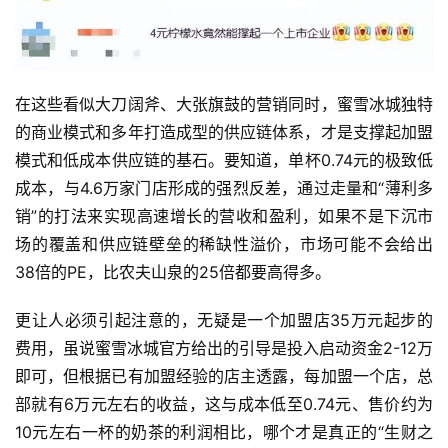
在这些看似大刀阔斧、大张旗鼓的营销同时，蜜雪冰城独特
的商业模式和多年打造成型的供应链体系，才是支撑起加盟
模式和低成本供应链的基石。要知道，单杯0.74元的极致低
成本，与4.6万家门店形成的强烈反差，通过走量和“薄利多
首
销”的打法来实现高速增长的营收和盈利，如果不是下沉市
页
场的覆盖和供应链壁垒的稀缺性溢价，市场可能不会给出
38倍的PE，比农夫山泉的25倍都要高得多。
快
讯
更让人必须引起注意的，无疑是一个加盟店35万元起步的
费用，虽说蜜雪冰城官方给出的引导是投入启动资金2-12万
即可，但根据已有加盟经验的店主透露，每加盟一个店，总
公
部就有6万元左右的收益，这与成本低至0.74元、售价约为
司
10元左右一杯的奶茶的利润相比，哪个才是真正的“生财之