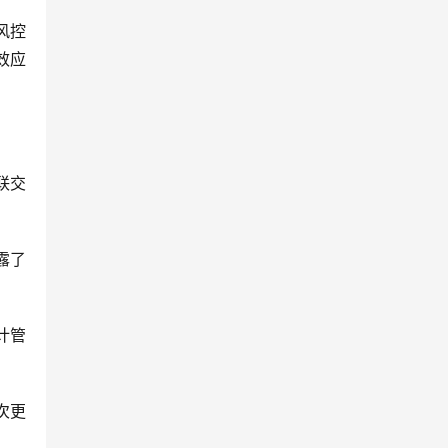
风控
效应
联交
露了
计管
次更