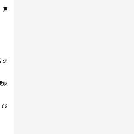
，其
高达
意味
89