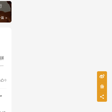
行
一篇
拼
遍布
冒
锁店
0
，
绩
”
热
，一