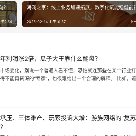
向？
海澜之家：线上业务加速拓展，数字化赋能稳健前
下午2:54
2025-02-14 上午10:37
下
年利润涨2倍，瓜子大王靠什么翻盘？
市场变化，别说一个普通人看不懂，恐怕就连那些在某个行业打
得不能再资深的“专家”，也很难给出一个合理的解释。 比如，
街小巷的奶茶店突然变少了，取而代之的是像雨后春笋一样突然
店，诸如什么“零售很忙”、“零售很嗨”、“零小象”这样的零食连
几百米一店、千米一店的规模。而在这些零食店迅速崛起的背后
狂开近万家门店、溜溜梅市值大涨225%、包括鸣鸣很忙因为业
承压、三体难产、玩家投诉大增：游族网络的“复苏
陆港股，诸如此类的“盛世繁华”，都让人看到了零食行业发展得
路高光。 但在这些新的品牌崛起、连锁店占领各个角落的背后
？
熟悉的老品牌、老产品，反而逐渐淡出了人们的视野，例如像洽