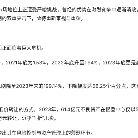
市场地位上正遭受严峻挑战，曾经的优势在激烈竞争中逐渐消散
剧的双重夹击下，亟待重新审视与重塑。
面正面临着巨大危机。
21年底为1.53%，2022年底升至1.94%，2023年底更是
剧降至2023年末的199.14%，下降幅度达58.25个百分点，这
转让的方式。2023年，61.4亿元不良资产在银登中心仅以5.
万元转让，近乎“1 折”甩卖。
映出其在风险控制与资产管理上的薄弱环节。