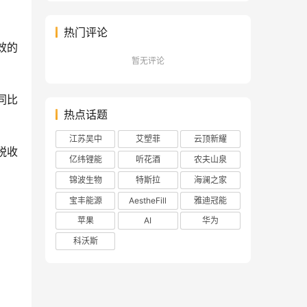
热门评论
效的
暂无评论
同比
热点话题
江苏吴中
艾塑菲
云顶新耀
税收
亿纬锂能
听花酒
农夫山泉
锦波生物
特斯拉
海澜之家
宝丰能源
AestheFill
雅迪冠能
苹果
AI
华为
科沃斯