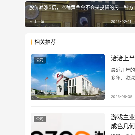
股价暴涨5倍，老铺黄金会不会是投资的另一种方
上一篇
2025-02-11 
相关推荐
洽洽上半
公司
最近几年的
多年、资深
每个城市大
出来的零食
2026-08-05
几乎达到了
像万辰一年
游戏主业
爆表成功登
公司
火朝天、一
成色几何
些大家都很