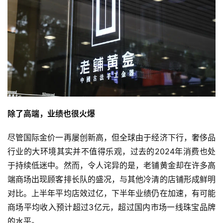
页
快
讯
公
司
除了高端，业绩也很火爆
尽管国际金价一再屡创新高，但全球由于经济下行，奢侈品
时
行业的大环境其实并不值得乐观，过去的2024年消费也处
尚
于持续低迷中。然而，令人诧异的是，老铺黄金却在许多高
端商场出现顾客排长队的盛况，与其他冷清的店铺形成鲜明
对比。上半年平均店效过亿，下半年业绩仍在加速，有可能
科
商场平均收入预计超过3亿元，超过国内市场一线珠宝品牌
技
的水平。