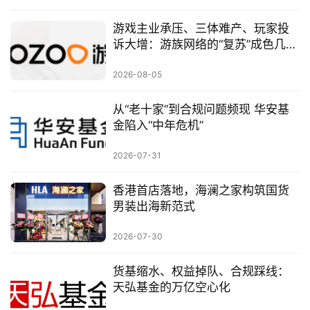
游戏主业承压、三体难产、玩家投
诉大增：游族网络的“复苏”成色几
何？
2026-08-05
从“老十家”到合规问题频现 华安基
金陷入“中年危机”
2026-07-31
香港首店落地，海澜之家构筑国货
男装出海新范式
2026-07-30
货基缩水、权益掉队、合规踩线：
天弘基金的万亿空心化