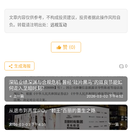
文章内容仅供参考，不构成投资建议，投资者据此操作风险自
负。转载请注明出处：
远视互动
赞
(0)
生成海报
0
深陷业绩深渊与合规危机 曾经“硅片黑马”的双良节能如
何走入至暗时刻？
上一篇
2026-03-02 下午4:52
从退市到再度IPO，“鞋王”百丽的重生之路
2026-03-03 下午4:31
下一篇