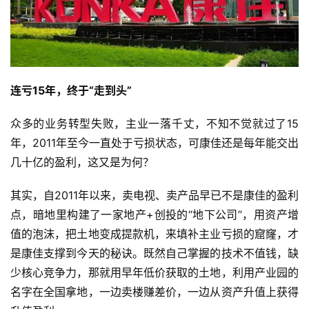
司
时
尚
连亏15年，终于“走到头”
众多的业务转型失败，主业一落千丈，不知不觉就过了15
科
年，2011年至今一直处于亏损状态，可康佳还是每年能交出
技
几十亿的盈利，这又是为何？
其实，自2011年以来，卖电视、卖产品早已不是康佳的盈利
点，暗地里构建了一家地产+创投的“地下公司”，用资产增
值的泡沫，把土地变成提款机，来填补主业亏损的窟窿，才
是康佳支撑到今天的秘诀。既然自己掌握的技术不值钱，缺
少核心竞争力，那就用早年低价获取的土地，利用产业园的
名字在全国拿地，一边卖楼赚差价，一边从资产升值上获得