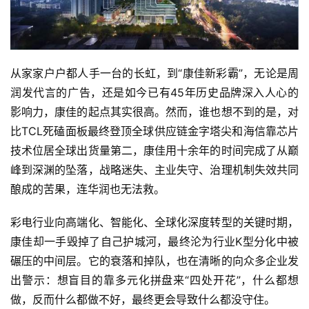
从家家户户都人手一台的长虹，到“康佳新彩霸”，无论是周
润发代言的广告，还是如今已有45年历史品牌深入人心的
影响力，康佳的起点其实很高。然而，谁也想不到的是，对
比TCL死磕面板最终登顶全球供应链金字塔尖和海信靠芯片
技术位居全球出货量第二，康佳用十余年的时间完成了从巅
峰到深渊的坠落，战略迷失、主业失守、治理机制失效共同
酿成的苦果，连华润也无法救。
彩电行业向高端化、智能化、全球化深度转型的关键时期，
康佳却一手毁掉了自己护城河，最终沦为行业K型分化中被
碾压的中间层。它的衰落和掉队，也在清晰的向众多企业发
出警示：想盲目的靠多元化拼盘来“四处开花”，什么都想
做，反而什么都做不好，最终更会导致什么都没守住。