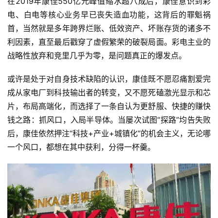
在2019年康佳550亿元峰值缩水超八成后，康佳意识到彩
电、白电等核心业务早已丧失造血功能，这背后的罪魁祸
首，当然就是多年跨界烂账、低效资产、坏账存货的诸多不
利因素，直至最后戳穿了虚假繁荣的破裂局面。彩电主业的
战略性放弃和竞里几乎为零，是问题真正的爆发点。
或许是处于对自身技术缺陷的认识，康佳既不愿忍痛割爱完
成从家电厂到科技输出者的转变，又不愿死磕激光显示和芯
片，布局高端化，而选择了一条自认为更舒服、快捷的赚快
首
钱之路：抓风口，入局半导体。当屡次试图“探路”均告失败
页
后，康佳依然押注“科技+产业+城镇化”的机会主义，无论哪
一个风口，都想在其中获利，分得一杯羹。
快
讯
公