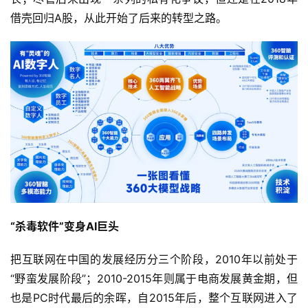
借壳回归A股，从此开始了后来的转型之路。
快
讯
公
司
时
尚
“杀毒软件”变身AI巨头
科
技
把互联网在中国的发展经历分三个阶段，2010年以前处于
“野蛮发展阶段”；2010-2015年则属于电商发展黄金期，但
也是PC时代最后的余晖，自2015年后，整个互联网进入了