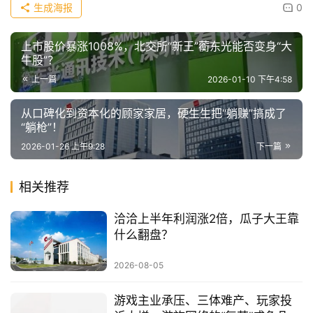
生成海报
0
上市股价暴涨1008%，北交所“新王”蘅东光能否变身“大
牛股”？
上一篇
2026-01-10 下午4:58
从口碑化到资本化的顾家家居，硬生生把“躺赚”搞成了
“躺枪”！
2026-01-26 上午9:28
下一篇
相关推荐
洽洽上半年利润涨2倍，瓜子大王靠
什么翻盘？
2026-08-05
游戏主业承压、三体难产、玩家投