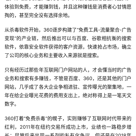
体验到免费，才能赚到钱，并且这种赚钱是消费者心甘情愿
掏的，甚至完全没有选择余地。
从杀毒软件开始，360逐步构建了“免费工具-流量聚合-广告
变现”的产业链，然后推出可以与百度、谷歌相抗衡的搜索
软件，依靠安全软件获得的客户资源，快速抢占市场，确立
了公司的核心业务和主要收入来源就是搜索。
只有经历过那些年互联网门户网站的人，才会懂当时的广告
业务和搜索有多赚钱，不管是百度、360，还是其他的门户
网站，几乎成了各大企业争相进驻、宣传曝光的聚集地，一
年在给企业曝光花费的费用支出上，绝对称得上是一笔天文
数字。
首
360打着“免费杀毒”的幌子，实则赚够了互联网时代带来的
页
红利，2011年在纽约交易所成功上市，业绩也一路稳步增
长；尽管后来出现一系列的私有化争议，但还是在2018年