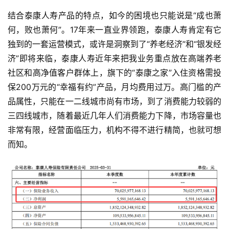
首
页
结合泰康人寿产品的特点，如今的困境也只能说是“成也萧
何，败也萧何”。17年来一直业界领跑，泰康人寿肯定有它
独到的一套运营模式，或许是洞察到了“养老经济”和“银发经
快
济”即将来临，泰康人寿近年来把我业务重点放在高端养老
讯
社区和高净值客户群体上，旗下的“泰康之家”入住资格需投
保200万元的“幸福有约”产品，月均费用过万。高门槛的产
品属性，只能在一二线城市尚有市场，到了消费能力较弱的
公
三四线城市，随着最近几年人们消费能力下降，市场容量也
司
非常有限，经营面临压力，机构不得不进行精简，也就可想
而知。
时
尚
科
技