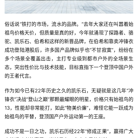
俗话说“铁打的市场，流水的品牌。”去年大家还在叫嚣着始
祖鸟价格天价，但质量是真的好，今年就涌现了探路者、骆
驼、凯乐石、伯希和这样的新晋品牌，在伯希和靠卖冲锋衣
成功登陆港股后，许多国产品牌似乎也“不甘寂寞”，纷纷在
多个场景全覆盖出击，主打专业级到都市户外的全场景生
态，突出性价比与技术技能，目标直指下一个登顶中国户外
的王者代言。
作为如今已有22年历史之久的凯乐石，无疑就是这几年“冲
锋衣”决战“登山之巅”那颗最耀眼的明星，价格只有始祖鸟的
13，性能却非常能打，如此“物美价廉”，难怪它能一跃成为
始祖鸟的平替，登顶国产户外运动第一的王座。
成功不是一日之功，凯乐石历经22年“修成正果”，赢得广大