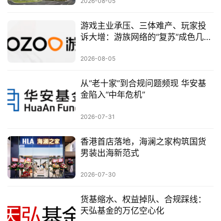
2026-08-05
游戏主业承压、三体难产、玩家投
诉大增：游族网络的“复苏”成色几
何？
2026-08-05
从“老十家”到合规问题频现 华安基
金陷入“中年危机”
2026-07-31
香港首店落地，海澜之家构筑国货
男装出海新范式
2026-07-30
货基缩水、权益掉队、合规踩线：
天弘基金的万亿空心化