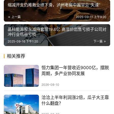
缩减开支仍难救业绩下滑，泸州老窖中报罕见“失速”
上一篇
2025-09-11 上午9:20
晶科能源股东减持套现19.6亿 高溢价出售亏损子公司对
冲行业低谷亏损
2025-09-16 下午1:20
下一篇
相关推荐
恒力集团一年营收近9000亿，摆脱
周期，多产业协同发展
2026-08-10
洽洽上半年利润涨2倍，瓜子大王靠
什么翻盘？