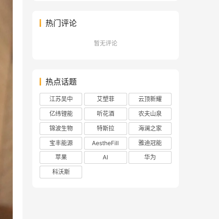
热门评论
暂无评论
热点话题
江苏吴中
艾塑菲
云顶新耀
亿纬锂能
听花酒
农夫山泉
锦波生物
特斯拉
海澜之家
宝丰能源
AestheFill
雅迪冠能
苹果
AI
华为
科沃斯