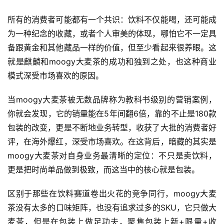
页
所有的消费者可能都有一个共识：饮料不仅能喝，还可能成
为一种纪念的收藏，或者个人审美的体现，哪怕它不一定具
快
备跟黄金和其他藏品一样的价值，但至少看起来很养眼。这
讯
就是麒麟和moogy大麦茶的成功和独到之处，也这种商业
模式深受市场喜欢的原因。
公
当moogy大麦茶被无数品牌称为教科书级别的营销案例，
司
你就会发现，它的销量能在5年间翻6倍，靠的不止是180款
包装的改变，更是不断地业务转型，收获了大批的消费者好
评，在海外爆红，深受市场喜欢。在这背后，暗藏的其实是
时
moogy大麦茶对自身业务最清晰的定位：不只是卖饮料，
尚
更是把时尚单品做到极致，而这当中的核心就是包装。
区别于那些在饮料赛道卷出火花的竞争同行，moogy大麦
科
茶没有太多的口味矩阵，也没有追求过多的SKU，它只做大
技
麦茶，但是在包装上做足功夫，聚焦包装上新+限量+收