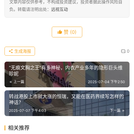
文章内容仅供参考，不构成投资建议，投资者据此操作风险自
负。转载请注明出处：
远视互动
赞
(0)
生成海报
0
“无痕文胸之王”有多神秘，内衣产业多年的隐形巨头维
珍妮
上一篇
2025-07-04 下午2:50
转战港股上市就大涨的恒瑞，又能在医药界续写怎样的
神话？
2025-07-07 下午4:03
下一篇
相关推荐