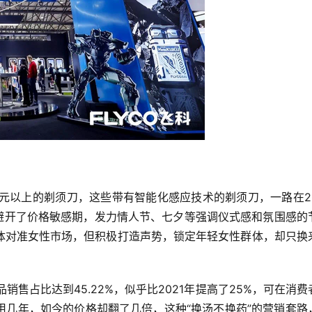
0元以上的剃须刀，这些带有智能化感应技术的剃须刀，一路在20
，避开了价格敏感期，发力情人节、七夕等强调仪式感和氛围感的
体对准女性市场，但积极打造声势，锁定年轻女性群体，却只换
品销售占比达到45.22%，似乎比2021年提高了25%，可在消费
用几年，如今的价格却翻了几倍，这种“换汤不换药”的营销套路