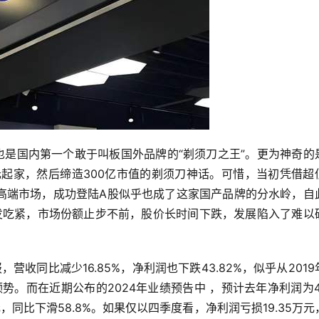
也是国内第一个敢于叫板国外品牌的“剃须刀之王”。更为神奇的
元起家，然后缔造300亿市值的剃须刀神话。可惜，当初凭借超
高端市场，成功登陆A股似乎也成了这家国产品牌的分水岭，自
发吃紧，市场份额止步不前，股价长时间下跌，发展陷入了难以
营收同比减少16.85%，净利润也下跌43.82%，似乎从2019
势。而在近期公布的2024年业绩预告中 ，预计去年净利润为4.
元，同比下滑58.8%。如果仅以四季度看，净利润亏损19.35万元