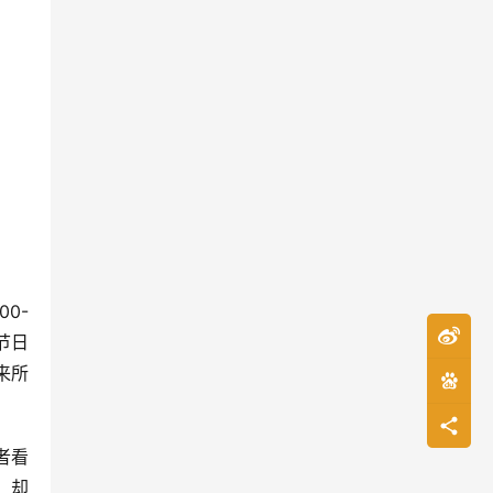
0-
节日
来所
者看
，却