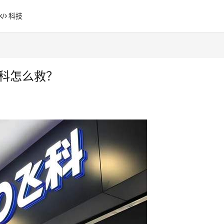
科技
飞科怎么救？