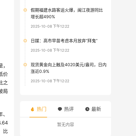
假期福建水路客运火爆，闽江夜游同比
增长超490%
2025-10-08 下午12:22
日媒：高市早苗考虑本月放弃“拜鬼”
2025-10-08 下午12:22
现货黄金向上触及4020美元/盎司，日内
是，
涨近0.9%
低价
2025-10-08 下午12:22
此之
破局
热门
热评
最新
年、
64
暂无内容
，比