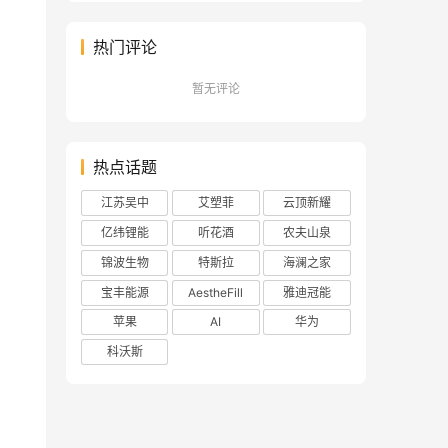
热门评论
暂无评论
热点话题
江苏吴中
艾塑菲
云顶新耀
亿纬锂能
听花酒
农夫山泉
锦波生物
特斯拉
海澜之家
宝丰能源
AestheFill
雅迪冠能
苹果
AI
华为
科沃斯