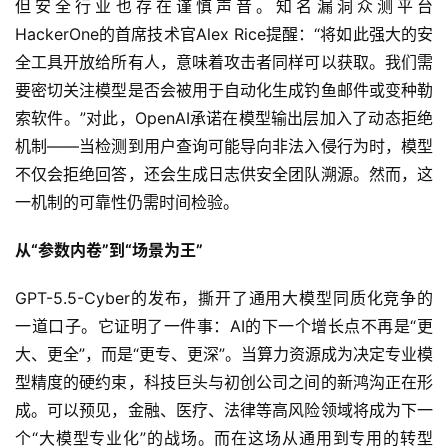
技
但安全行业也存在谨慎声音。知名漏洞众测平台
HackerOne的首席技术官Alex Rice提醒：“将如此强大的安
全工具开放给所有人，意味着攻击者同样可以获取。我们需
要密切关注模型是否会被用于自动化生成钓鱼邮件或变种勒
索软件。”对此，OpenAI承诺在模型输出层加入了动态拒绝
机制——当检测到用户查询可能导向非法入侵行为时，模型
不仅会拒绝回答，还会生成日志供安全团队溯源。然而，这
一机制的可靠性仍需时间检验。
从“参数内卷”到“场景为王”
GPT-5.5-Cyber的发布，撕开了通用大模型同质化竞争的
一道口子。它证明了一件事：AI的下一个增长点不再是“更
大、更全”，而是“更专、更深”。当算力资源成为决定专业模
型精度的硬约束，科技巨头与初创公司之间的新鸿沟正在形
成。可以预见，金融、医疗、法律等高风险领域将成为下一
个“大模型专业化”的战场。而在这场从通用到专用的转型