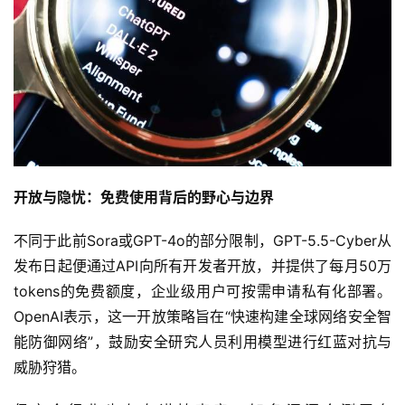
首
页
快
讯
开放与隐忧：免费使用背后的野心与边界
公
司
不同于此前Sora或GPT-4o的部分限制，GPT-5.5-Cyber从
发布日起便通过API向所有开发者开放，并提供了每月50万
tokens的免费额度，企业级用户可按需申请私有化部署。
时
尚
OpenAI表示，这一开放策略旨在“快速构建全球网络安全智
能防御网络”，鼓励安全研究人员利用模型进行红蓝对抗与
威胁狩猎。
科