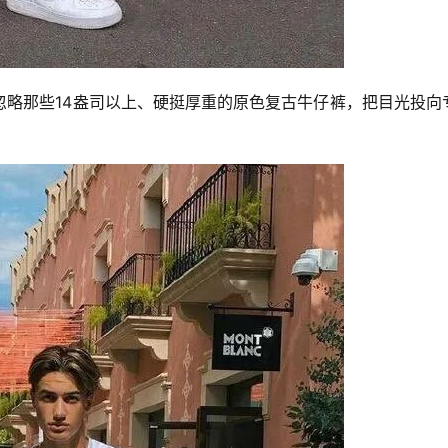
忽略那些14盎司以上、硬挺厚重的原色复古牛仔裤，把目光投向