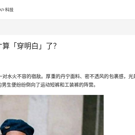
科技
才算「穿明白」了？
一对水火不容的宿敌。厚重的丹宁面料、密不透风的包裹感，光
的男生便纷纷倒向了运动短裤和工装裤的阵营。