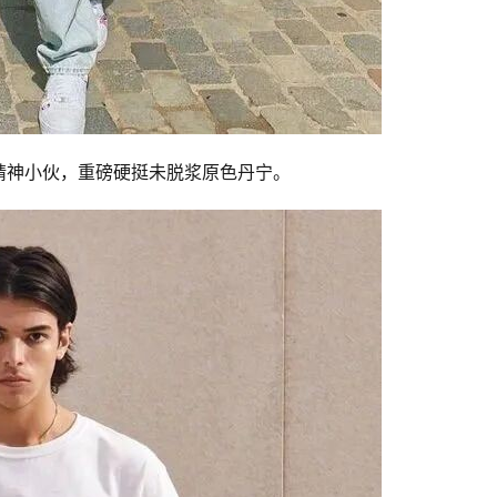
精神小伙，重磅硬挺未脱浆原色丹宁。