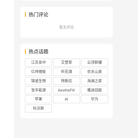
热门评论
暂无评论
热点话题
江苏吴中
艾塑菲
云顶新耀
亿纬锂能
听花酒
农夫山泉
锦波生物
特斯拉
海澜之家
宝丰能源
AestheFill
雅迪冠能
苹果
AI
华为
科沃斯