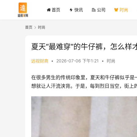
首页
快讯
公司
时尚
首页
时尚
夏天“最难穿”的牛仔裤，怎么样
远视财商
•
2026-07-06 下午1:21
•
时尚
在很多男生的传统印象里，夏天和牛仔裤似乎是
想就让人汗流浃背。于是，每到烈日当空，街上