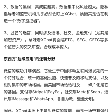
页
2、数据的黑洞：集成度越高，数据集中化风险越大。隐私
倡导者和监管机构几乎必然会盯上XChat，质疑其是否在制
造一个“数字监控器”。
快
讯
3、监管的迷宫：同时涉及通讯、社交、金融支付（尤其是
加密资产），意味着XChat将面临FTC、SEC、CFTC等多
个监管头的交叉审查，合规成本惊人。
公
司
东西方“超级应用”的逻辑分野
微信的成功并非偶然，它诞生于中国移动互联网爆发期的一
时
个特殊组合：统一的基础设施、快速普及的移动支付、以及
尚
相对集中的市场格局。而美国市场恰恰相反——碎片化是它
的基因。支付靠Stripe和PayPal，社交靠Meta和Snap，通
科
讯靠iMessage和WhatsApp，各自为政，壁垒分明。
技
因此，XChat本质上不是对微信的复刻，而是一场带有强烈