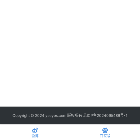
公
司
时
尚
科
技
Copyright © 2024 yseyes.com 版权所有
苏ICP备2024095486号-1
微博
百家号