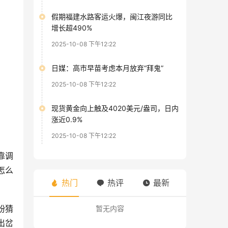
假期福建水路客运火爆，闽江夜游同比
增长超490%
2025-10-08 下午12:22
日媒：高市早苗考虑本月放弃“拜鬼”
2025-10-08 下午12:22
现货黄金向上触及4020美元/盎司，日内
涨近0.9%
2025-10-08 下午12:22
靠调
怎么
热门
热评
最新
纷猜
暂无内容
出岔