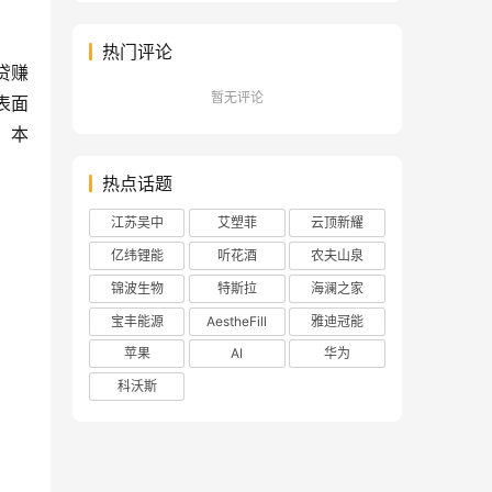
热门评论
贷赚
暂无评论
表面
，本
热点话题
江苏吴中
艾塑菲
云顶新耀
亿纬锂能
听花酒
农夫山泉
锦波生物
特斯拉
海澜之家
宝丰能源
AestheFill
雅迪冠能
苹果
AI
华为
科沃斯