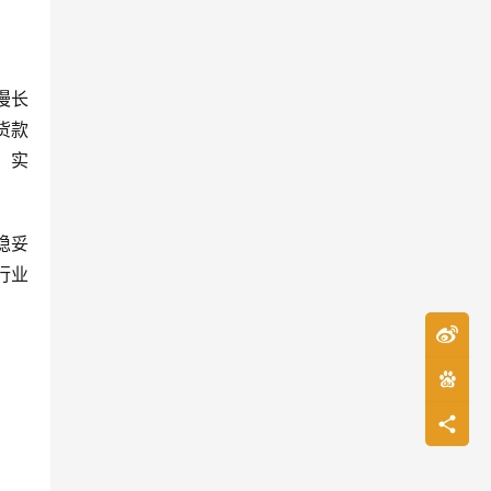
漫长
货款
，实
稳妥
行业