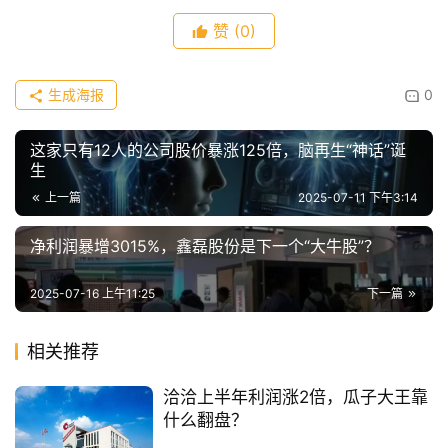
赞
(0)
生成海报
0
这家只有12人的公司股价暴涨125倍，脑再生“神话”诞
生
上一篇
2025-07-11 下午3:14
净利润暴增3015%，鑫磊股份是下一个“大牛股”？
2025-07-16 上午11:25
下一篇
相关推荐
洽洽上半年利润涨2倍，瓜子大王靠
什么翻盘？