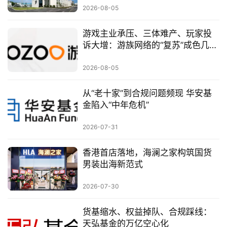
2026-08-05
游戏主业承压、三体难产、玩家投
诉大增：游族网络的“复苏”成色几
何？
2026-08-05
从“老十家”到合规问题频现 华安基
金陷入“中年危机”
2026-07-31
香港首店落地，海澜之家构筑国货
男装出海新范式
2026-07-30
货基缩水、权益掉队、合规踩线：
天弘基金的万亿空心化