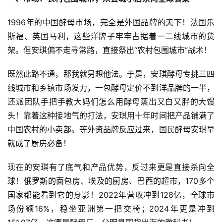
1996年的中国酵母市场，完全是外国品牌的天下！法国乐
斯福、英国马利，这些洋牌子牢牢占据着一二线城市的货
架。但安琪偏不走寻常路，直接祭出“农村包围城市”战术！
既然此路不通，那我就另想他法。于是，安琪酵母专挑三四
线城市和乡镇市场发力，一包酵母定价不到洋品牌的一半，
还派团队手把手教大妈们怎么用酵母蒸出又白又胖的大馒
头！靠着这种接地气的打法，安琪用十年时间把产品铺满了
中国农村的小卖部。等外资品牌反应过来，国民酵母安琪早
就成了厨房必备！
现在的安琪有了底气和产品优势，反过来更是直接杀向全
球！俄罗斯的面包房、埃及的厨房、巴西的超市，170多个
国家都能看到它的身影！2022年营收冲到128亿，全球市
场份额16%，稳坐亚洲第一把交椅；2024年更是冲到