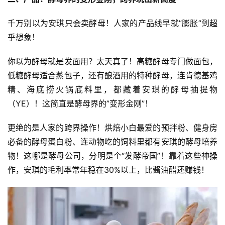
千万别以为安琪只会卖酵母！人家的产品线早就”膨胀”到超
乎想象！
你以为酵母就是发面用？太天真了！高糖酵母专门做面包，
低糖酵母适合蒸包子，还有酿酒用的特种酵母，连肯德基鸡
精、海底捞火锅底料里，都藏着安琪的酵母抽提物
（YE）！这简直是酵母界的”变形金刚”！
更绝的是人家的跨界操作！烘焙小白最爱的预拌粉、健身房
必备的酵母蛋白粉、连动物吃的饲料里都有安琪的酵母培养
物！这哪是酵母公司，分明是个“发酵帝国”！靠着这些神操
作，安琪的毛利率常年稳在30%以上，比酱油醋还赚钱！