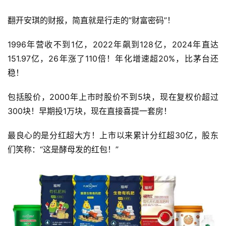
翻开安琪的财报，简直就是行走的”财富密码”！
时
尚
1996年营收不到1亿，2022年飙到128亿，2024年直达
151.97亿，26年涨了110倍！年化增速超20%，比茅台还
稳！
科
技
包括股价，2000年上市时股价不到5块，现在复权价超过
300块！早期投1万块，现在直接喜提一套房！
最良心的是分红超大方！上市以来累计分红超30亿，股东
们笑称：“这是酵母发的红包！”