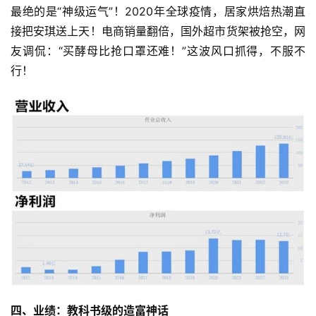
最绝的是“神级运气”！2020年全球疫情，居家烘焙热潮直
接把安琪送上天！电商销量翻倍，国外超市货架被抢空，网
友调侃：“买酵母比抢口罩还难！”这波风口抓得，不服不
行！
首
页
快
讯
公
司
四、业绩：教科书级的造富神话