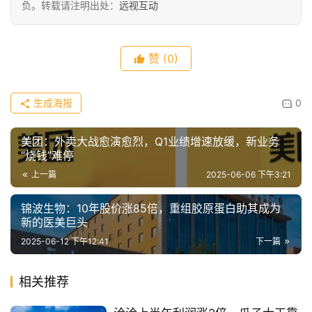
负。转载请注明出处：
远视互动
赞
(0)
生成海报
0
美团：外卖大战愈演愈烈，Q1业绩增速放缓，新业务
“烧钱”难停
上一篇
2025-06-06 下午3:21
锦波生物：10年股价涨85倍，重组胶原蛋白助其成为
新的医美巨头
2025-06-12 下午12:41
下一篇
相关推荐