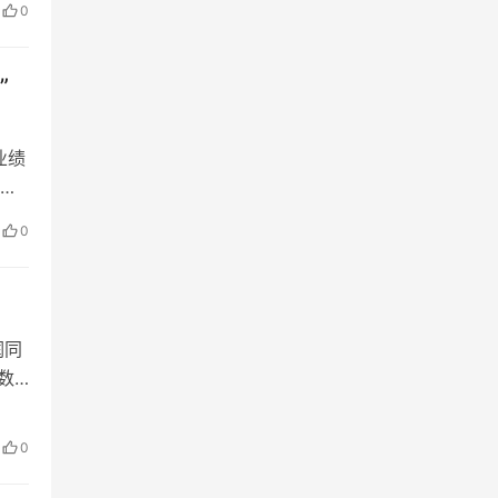
0
，
绩
”
热
，一
业绩
，那
间
告，
创
再度
0
违
只
，
沉
成
活
戏主
涅槃
润同
年
刻的
数
成
多业
损超
休
变
亏
0
可令
管
一
被
面