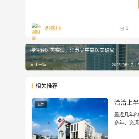
远视财商
0
押注轻医美赛道，江苏吴中靠医美破局
上一篇
2025-05-17 上
相关推荐
洽洽上半
公司
最近几年的
多年、资深
每个城市大
出来的零食