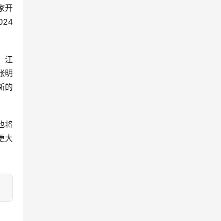
家开
24
。江
张明
新的
也将
更大