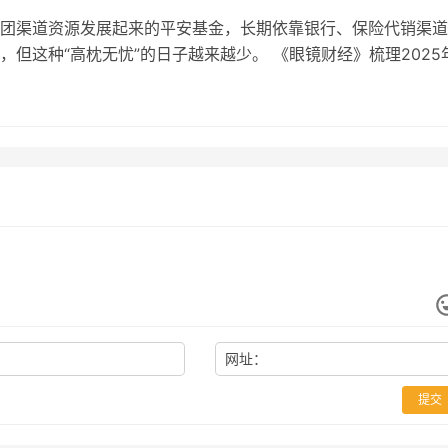
列模式，匹配香港高端商场的空间标准，完成国货男装品牌形象
题成为影响盈利增长的因素之一。 2025年天弘基金全年实现营
团渠道资源发展起来的平安基金，长期依靠银行、保险代销渠道
，破除海外消费者对于国产男装 “平价低端” 的固有刻板印象。
6亿元，相较2024年全年86.72亿元同比下降16.56%；全年归母
，但这种“高枕无忧”的日子越来越少。 《眼镜财经》梳理2025
的实体背书，港股投资者对于消费企业的估值定价高度依赖线下
亿元，2024年净利润为19.65亿元，同比下降24.58%，营收、利
6年一季报披露的经营数据显示发现，营收、净利润增长有所放缓
营数据，香港本地门店稳定客流、营收数据，能够直观向境外机
下滑。 《眼镜财经》注意到，拆分收入结构来看，货币基金管
基金份额出现变化，管理费收入相应调整。 此外，公司近年来
道管理、门店运营、供应链交付的综合实力，降低港股发行阶段
入主要来源，全年货币基金贡献管理费占总收入比重接近70%
下发监管措施，涉及产品申报材料、债券投资风控、销售环节内
 从产业协同层面，香港背靠粤港澳大湾区庞大的出海供应链体
度较高。天弘余额宝2025年末规模7646亿份，对比2024年末
规管理存在持续改进空间。 在公募行业竞争加剧、头部机构投
托本部江苏江阴成熟的服装智造产业链，搭配香港便捷的物流、
全年净赎回超480亿份，基金净利润1.15亿元，同比2024年1.73
续完善的背景下，平安基金面临业绩增长、合规管理、投研建设
实现香港门店与东南亚海外门店的货品统…
37%。 需要注意的是，货币基金收益率持续下行，2025年末余额
长期发展需持续关注。 营收利润增长有所放缓 产品规模变动影
率徘徊在1%左右，存量客户持续赎回，规模收缩对管理费收入
2025年全年，平安基金母公司口径实现营业收入25.48亿元，对
026年一季度财务数据显示，一季度公司营业收入16.18亿元，较20
全年18.80亿元营收，同比增长35.53%，但收入结构中货币基金管
75亿元同比下降18.08%；一季度净利润3.25亿元，同比2025年
权益、债券类产品管理费收入有所调整。全年归母净利润21.68
元下降21.87%。 公司通过发力权益、指数、QDII产品对冲货基下
4年净利润14.95亿元，同比增长44.99%，利润增长与货币基金规
投入与产出存在一定落差。2026年一季度新发11只指数主题基
高。 2026年一季度经营数据显示，单季度营业收入8.78亿元，
立后…
网址：
同期11.36亿元，同比下降22.71%；一季度净利润6.98亿元，202
12亿元，同比下降23.46%。 拆分收入结构来看，2026年一季度
提交
理费收入同比下降31.2%，中长期纯债基金管理费下降27.6%，
保持增长。 《眼镜财经》梳理发现，公司旗下部分产品2025年