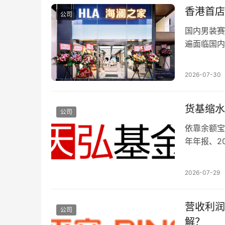
季度，公司
时光冲淡的
香港首店
临规模增长
公司
净利润为4
属”，也会
发投资者反
政府补助等
国内男装赛
全年营业收入
2026年
遍面临国内
5.6%，
收能力尚未
增量市场、
安基金一季度
润2亿元至
民男装龙头
2026-07-30
度净利润1
增速不足7
略，近期集
规模维持8
戏业务盈利
港资本阵地
业务规模有
卡牌游戏贡
货基缩水
营提供可复
公司
62.68
续推出的《
为国际金融
依靠余额宝
超45个百
注…
体，亦是品
年年报、2
联席总监万
澜之家正式
化情况逐步
亏损27.
店，形成 
具的外汇业
程序。各大
2026-07-29
资、后布局
研人才变动
人收益的匹
心价值。其
面面临若干
弱，公司“
时尚品牌，
营收利润
压、合规建
反映内控待
公司
店采用全新
影响盈利表
解？