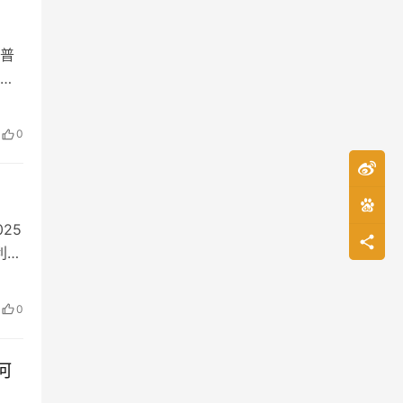
非
专
现引
置、
金
，
普
增长
务创
外
，华
利
为国
季
，
战
0
管理
化游
香
权益
列
化运
规模
后
港作
基准
载
25
究部
月海
利变
累计
其出
清算
投
持有
0
大核
方
快
型承
案件
门
何
变化
内传
务