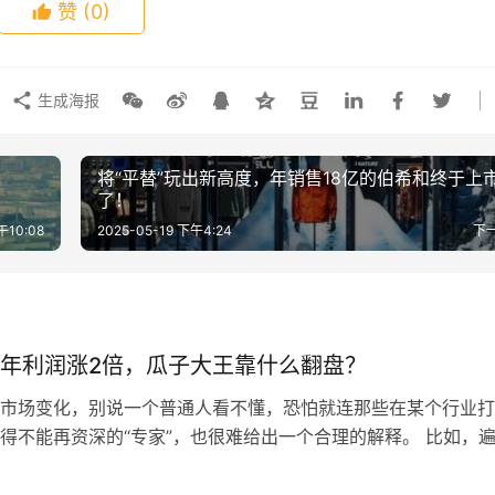
赞
(0)
生成海报
将“平替”玩出新高度，年销售18亿的伯希和终于上
了！
午10:08
2025-05-19 下午4:24
下
年利润涨2倍，瓜子大王靠什么翻盘？
市场变化，别说一个普通人看不懂，恐怕就连那些在某个行业打
得不能再资深的“专家”，也很难给出一个合理的解释。 比如，
街小巷的奶茶店突然变少了，取而代之的是像雨后春笋一样突然
店，诸如什么“零售很忙”、“零售很嗨”、“零小象”这样的零食连