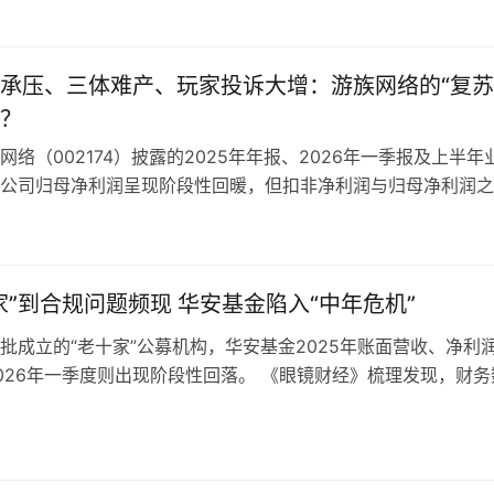
几百米一店、千米一店的规模。而在这些零食店迅速崛起的背后
狂开近万家门店、溜溜梅市值大涨225%、包括鸣鸣很忙因为业
承压、三体难产、玩家投诉大增：游族网络的“复苏
陆港股，诸如此类的“盛世繁华”，都让人看到了零食行业发展得
路高光。 但在这些新的品牌崛起、连锁店占领各个角落的背后
？
熟悉的老品牌、老产品，反而逐渐淡出了人们的视野，例如像洽
网络（002174）披露的2025年年报、2026年一季报及上半年
鼠这样的零食。 于是，大家都想问一个问题：新的零食在狂飙
公司归母净利润呈现阶段性回暖，但扣非净利润与归母净利润之
都去哪儿了？ 然而，近期的许多公司陆续发布上半年的业绩预
口，非经常性损益对账面盈利形成主要贡献，游戏主业的常态化
奇地看到曾经的“瓜子大王”洽洽食品半年利润同比增长近2倍，
待验证。 《眼镜财经》梳理发现，公司近年多次涉及信息披露
巨大反响，大家才开始意识到：原来这些老品牌一直未曾远离，
规问题，老牌游戏产品生命周期偏长，《三体》IP项目进展缓慢
冷落、被市场“屏蔽”的时间里，它们又换了另一种活法，在一度
馈集中、业务拓展投入较大等因素。非经常性损益对账面盈利形
家”到合规问题频现 华安基金陷入“中年危机”
一段时间的冷清后，重新用惊人的业绩宣告“王者归来”，再一次
但游戏主业经营状况仍需持续关注。 非经常性损益贡献利润 游
野里。 洽洽的反弹，也正是在市场风云变幻后历经挫折、凤凰
批成立的“老十家”公募机构，华安基金2025年账面营收、净利
 2025年全年，游族网络实现营业收入14.02亿元，相较于2024
阵痛后的破局是重生关键 稍微有点年纪的人，可能都对洽洽有深
026年一季度则出现阶段性回落。 《眼镜财经》梳理发现，财务
元的营收规模下降2.23%；归母净利润亏损3.47亿元，对比2024年
代表性产品——瓜子，几乎伴随着每一个70后、80后、90后的
司面临若干经营课题：2025年末收到监管行政监管措施，涉及
元的亏损额度小幅收窄，扣非净利润处于亏损区间，全年扣非净亏
了像烟酒一样无法戒掉的“零食瘾”，无论是饭后茶余，还是其他
管理；前基金经理涉及趋同交易案件；近两年核心投研人员出现
元。 《眼镜财经》注意到，公司营收规模保持平稳、主营业务持续
会不由自主的想到一包洽洽瓜子，才能打发这段惬意的时光。 
分产品长期净值偏弱，投资者反馈较为集中。 财务表现、合规
值计提缩减及非经营性因素对亏损收窄形成一定影响。 2026年
，就像那些年陪伴大家一起成长、一起变老的许多老物件一样，
队三方面因素相互交织，这家深耕市场二十余年的老牌公募，正