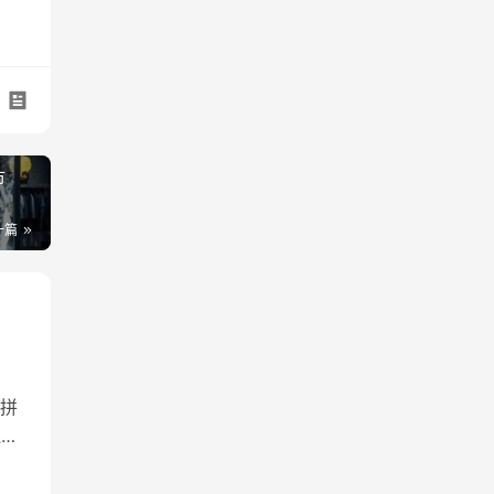
市
一篇
拼
遍布
冒
锁店