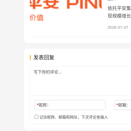
统量贩式陈
结构集中问
依托平安集
国际化重塑
收入72.3
现规模增长
为资本市场
润14.82
报、202
道的实际运
出现两位数
2026-07-27
下部分核心
验证公司渠
仍是公司收
证监局多次
估值折价。
一业务集中
等方面，合
海澜之家依
8129亿份
风控体系持
关体系，可
发表回复
下降33.
方面课题，
日年化收益
理费收入 
压力。 2
2024年
年同期19.
占比上升，
度4.16亿
元，202
力，但转型
化关联度较
其中9只成
*
昵称：
*
邮箱：
比2025年
年同期9.
记住昵称、邮箱和网址，下次评论免输入
权益基金管
基金管理费