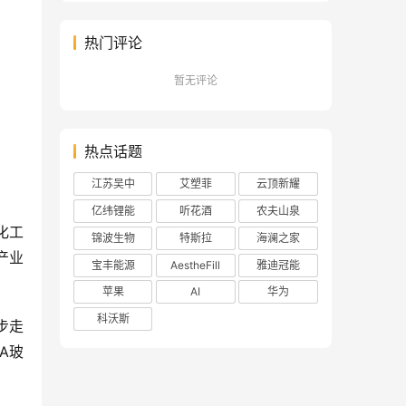
热门评论
暂无评论
热点话题
江苏吴中
艾塑菲
云顶新耀
亿纬锂能
听花酒
农夫山泉
化工
锦波生物
特斯拉
海澜之家
产业
宝丰能源
AestheFill
雅迪冠能
苹果
AI
华为
科沃斯
步走
A玻