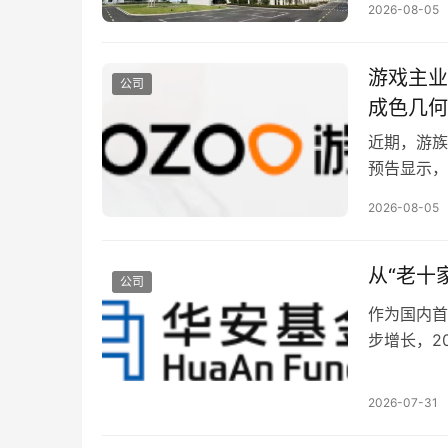
2026-08-05
几乎达到了
像万辰一年
游戏主业
爆表成功登
公司
火朝天、一
成色几何
些大家都很
近期，游族
洽、三只松
预告显示，
些老的零食
存在较大缺
人们突然惊
2026-08-05
收能力仍有
引起市场的
规、广告合
是这些别人
叠加用户反
从“老十
公司
寂、经历过
一定贡献，
跃在大众视
作为国内首
业收入承压
的代表。 
步增长，2
14.34亿
印象，它的
据之外，公
3.86亿
长，甚至成
务环节合规
3.21亿
2026-07-31
闲时光，都
动；旗下部
损，资产减
人费解的是
理、投研团