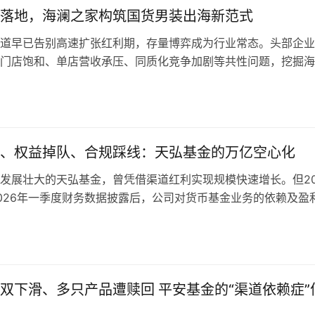
营收3.54亿元，归母净利润1.04亿元，同比增长320%。同期扣
不止是记忆，洽洽这样的“零食首选”，甚至是无法替代的“零食
落地，海澜之家构筑国货男装出海新范式
与质量提升之间的阶段性平衡考验。 财报增长成色待考 产品表
634.35万元，二者存在较大差距，当期部分利润来源于资产处
在广大的70、80后变老，90后成熟之后，成了被市…
馈负面情绪 股东国泰海通披露的经营数据显示，2025年华安基
非经常性收益。2025年一季度公司归母净利润为2470.35万元
道早已告别高速扩张红利期，存量博弈成为行业常态。头部企业
34.93亿元，同比增长12.32%；全年净利润9.61亿元，同比
一季度净利润增幅较大，但扣非利润增速与之不同步，核心游戏业
门店饱和、单店营收承压、同质化竞争加剧等共性问题，挖掘海
利润增速低于营收增速。 进入2026年一季度，行业统计数据显示
出现明显突破。 2026年上半年业绩预告显示，公司预计归母净
推动国货服饰品牌全球化，成为头部企业破局的共识选择。 作
营收7.86亿元，较2025年同期8.92亿元同比下降11.88%；一
3亿元，同比增幅接近500%；扣非净利润1600万元至2400万元
，海澜之家多年坚守 “扎根东南亚、辐射亚太、着眼全球” 顶层
.87亿元，同比下降19.22%，盈利规模出现阶段性收缩。公司总
5%。 二者差距反映净利润构成中非经常性收益占比较高，常态
中发力香港市场品牌展示门店与多国线下实体门店落地，形成 “
141亿元，增长主要来自货币基金、短期债券等固收产品，主动
水平有待提升。产品结构方面，公司长期依靠《少年三国志》系
 + 多国实体渠道” 双向协同的出海格局，为国内服饰企业全球
所调整。 产品表现方面，2020年底发行的华安新兴消费A发行
献主要流水，该产品上线周期已超过十年，用户增长空间有限。
、权益掉队、合规踩线：天弘基金的万亿空心化
制的样本。 资本枢纽叠加品牌橱窗，打通内外双向链接通道 香
亿元，截至2026年一季度末，成立以来累计亏损41.34%，跑输业绩
新盗墓笔记》《权力的游戏：凛冬将至》等IP产品，初期市场关
中心与亚太消费枢纽，既是海澜之家冲刺 A+H 两地上市的资本
发展壮大的天弘基金，曾凭借渠道红利实现规模快速增长。但20
分点；华安聚优精选混合持有五年亏损44.42%。 此外，投资研
牌面向全球客商、海外华人圈层的形象展示窗口。2025 年 11 
026年一季度财务数据披露后，公司对货币基金业务的依赖及盈
建军管理的华安研究智选混合，成立近五年净值低于0.75元，
向港交所递交招股说明书，同步在香港核心商圈布局品牌标准门
显现。 《眼镜财经》进一步梳理发现，2026年6月监管部门对
03%。华安添益一年持有混合规模从6亿元降至0.5亿元，后续进入
“申报上市 + 实体门店同步落地” 的配套打法，一改多数企业先募
务违规罚单，以及旗下部分权益与指数基金业绩表现偏弱、核心
基金平台出现投资者关于产品业绩的负面情绪。 管理费收入与
海外渠道的传统模式。 从战略功能划分来看，香港门店承担两
等多重因素，这家头部公募在业务结构、内控管理、投研能力等
配度受到关注，部分产品管理费持续计提，但持有人长期收益偏
一为品牌国际化形象背书，香港聚集全球服饰品牌、奢侈品牌、
课题。 万亿规模之下，天弘基金正面临货基规模变化、权益转
重规模、轻质量”的运营模式引发市场讨论。 监管措施落地 历史
商圈消费群体审美、消费标准对标国际水准。海澜之家落地香港
双下滑、多只产品遭赎回 平安基金的“渠道依赖症”
设待加强等多方面挑战。 财报凸显业务结构集中 货币基金规模
完善 2025年11月28日，中国证监会…
国际化极简门店形象，升级 HLA Concept 高端业态，摒弃国
现 2025全年经营数据显示天弘基金对余额宝的依赖度较高，业