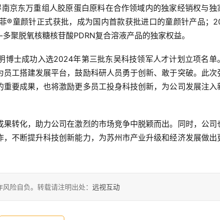
取得南京东万重组人胶原蛋白原料在合作领域内的独家经销权与独
l®艾塑菲®童颜针正式获批，成为国内首款获批进口的童颜针产品；20
-多聚脱氧核糖核苷酸PDRN复合溶液产品的独家权益。
明博士成功入选2024年第三批东吴科技领军人才计划立项名单
为员工搭建发展平台，鼓励科研人员勇于创新、敢于突破。此次
的重要成果，也将激励更多员工投身科技创新，为公司发展注入
成果转化，助力公司在激烈的市场竞争中脱颖而出。同时，公司
作，不断提升科技创新能力，为苏州市产业升级和经济发展做出
作风险自负。转载请注明出处：
远视互动