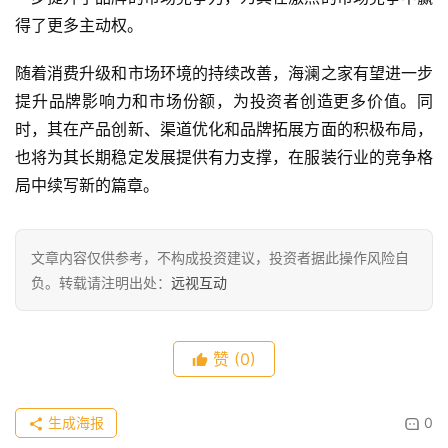
得了更多主动权。
随着消费升级和市场环境的持续改善，海澜之家有望进一步
提升品牌影响力和市场份额，为投资者创造更多价值。同
时，其在产品创新、渠道优化和品牌拓展方面的积极布局，
也将为其长期稳定发展提供有力支撑，在服装行业的竞争格
局中续写新的篇章。
文章内容仅供参考，不构成投资建议，投资者据此操作风险自
负。转载请注明出处：
远视互动
赞
(0)
生成海报
0