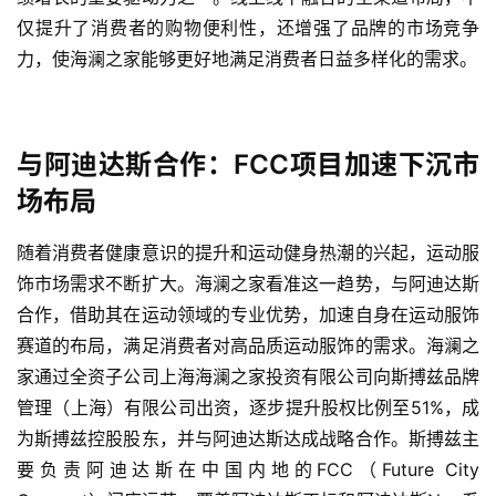
仅提升了消费者的购物便利性，还增强了品牌的市场竞争
力，使海澜之家能够更好地满足消费者日益多样化的需求。
与阿迪达斯合作：FCC项目加速下沉市
场布局
随着消费者健康意识的提升和运动健身热潮的兴起，运动服
饰市场需求不断扩大。海澜之家看准这一趋势，与阿迪达斯
合作，借助其在运动领域的专业优势，加速自身在运动服饰
赛道的布局，满足消费者对高品质运动服饰的需求。海澜之
首
家通过全资子公司上海海澜之家投资有限公司向斯搏兹品牌
页
管理（上海）有限公司出资，逐步提升股权比例至51%，成
为斯搏兹控股股东，并与阿迪达斯达成战略合作。斯搏兹主
要负责阿迪达斯在中国内地的FCC（Future City 
快