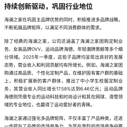
持续创新驱动，巩固行业地位
海澜之家在巩固主品牌优势的同时，积极推进多品牌战略，
不断拓展品牌矩阵，以满足不同消费群体的需求。
除了经典的海澜之家，公司还涵盖了海澜之家团购定制业
务、女装品牌OVV、运动品牌海德、年轻潮牌黑鲸等多个细
分领域。2025年一季度，这些子品牌均呈现出良好的发展
态势，营业收入和利润贡献均有所增长。例如，海澜之家团
购通过高品质、个性化定制产品，在维护固有客户群的基础
上，积极扩展新的客户群体，推出了中小学生校服定制业
务，其营业收入同比增长17.58%达到6.46亿元；运动品牌
海德则凭借专业的运动科技和时尚设计和其在网球、滑雪领
域的专业地位，也赢得了运动爱好者的青睐。
海澜之家通过强化多品牌矩阵，不仅丰富了产品种类，还进
一步提升了品牌的市场竞争力，为其在激烈的市场竞争中赢