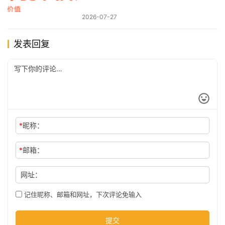
2026-07-27
发表回复
*
昵称：
*
邮箱：
网址：
记住昵称、邮箱和网址，下次评论免输入
提交