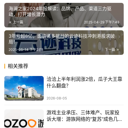
海澜之家2024年报解读：品牌、产品、渠道三力驱
动，打开增长潜力
上一篇
2025-04-29 下午7:43
3年亏超8亿，面临诸多挑战的云迹科技冲刺港股求破
局！
2025-05-14 下午2:58
下一篇
相关推荐
洽洽上半年利润涨2倍，瓜子大王靠
什么翻盘？
2026-08-05
游戏主业承压、三体难产、玩家投
诉大增：游族网络的“复苏”成色几
何？