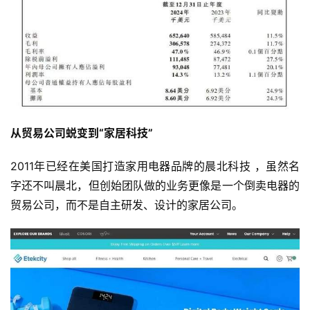
首
页
快
讯
从贸易公司蜕变到“家居科技”
2011年已经在美国打造家用电器品牌的晨北科技 ，虽然名
公
字还不叫晨北，但创始团队做的业务更像是一个倒卖电器的
司
贸易公司，而不是自主研发、设计的家居公司。
时
尚