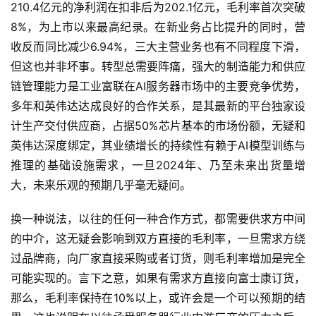
210.4亿元的净利润在扣非后为202.1亿元，毛利率首次突破
8%，为上市以来最高纪录。在新业务占比提升的同时，营
收反而同比减少6.94%，三大主营业务也有不同程度下滑，
但这也并非坏事。转型总需要阵痛，强大的制造能力和供应
链管理能力是工业富联在AI服务器市场中的主要竞争优势，
多年和英伟达达成良好的合作关系，是其最新的平台独家设
计生产交付供应商，占据50%芯片基本的市场份额，无疑和
英伟达深度绑定，其业绩增长的持续性有赖于AI模型训练与
首
推理的基础设施需求，一旦2024年、乃至未来出货量增
页
大，未来乐观的预期几乎毫无疑问。
换一种说法，以往的任何一种合作方式，都需要供求方中间
快
的中介，这无疑会影响到双方直接的毛利率，一旦需求方绕
讯
过品牌商，向厂家直接采购或者订货，则毛利率增加是完全
可能实现的。言下之意，如果有需求方直接向富士康订货，
公
那么，毛利率保持在10%以上，或许会是一个可以预期的结
司