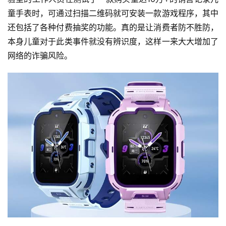
快
童手表时，可通过扫描二维码就可安装一款游戏程序，其中
讯
还包括了各种付费抽奖的功能。真的是让消费者防不胜防，
本身儿童对于此类事件就没有辨识度，这样一来大大增加了
公
网络的诈骗风险。
司
时
尚
科
技