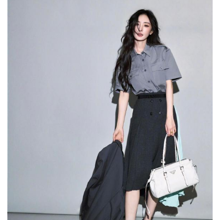
首
页
快
讯
公
司
时
尚