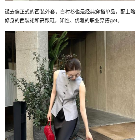
褪去偏正式的西装外套，白衬衫也是经典穿搭单品，配上略
修身的西装裙和高跟鞋，知性、优雅的职业穿搭get。