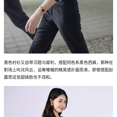
黑色衬衫又自带沉稳与犀利，搭配同色系黑色西裤，那种在
职场上叱诧风云、运筹帷幄的精英感扑面而来，即使搭配赵
露思这张甜妹脸也不违和。