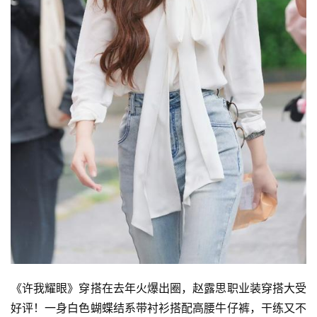
《许我耀眼》穿搭在去年火爆出圈，赵露思职业装穿搭大受
好评！一身白色蝴蝶结系带衬衫搭配高腰牛仔裤，干练又不