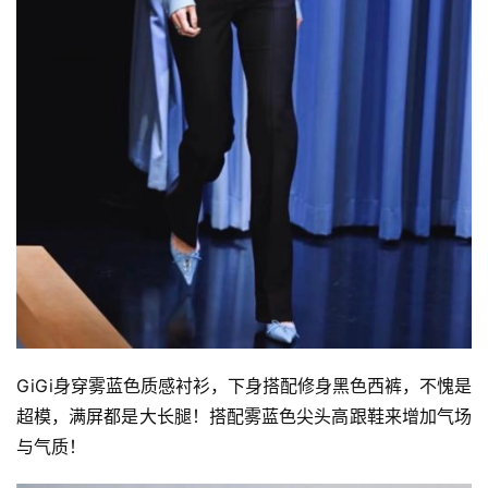
GiGi身穿雾蓝色质感衬衫，下身搭配修身黑色西裤，不愧是
超模，满屏都是大长腿！搭配雾蓝色尖头高跟鞋来增加气场
与气质！