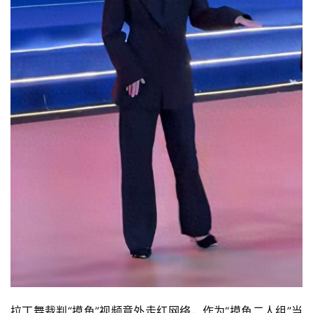
拉丁舞裁判“摸鱼”视频意外走红网络，作为“摸鱼二人组”当