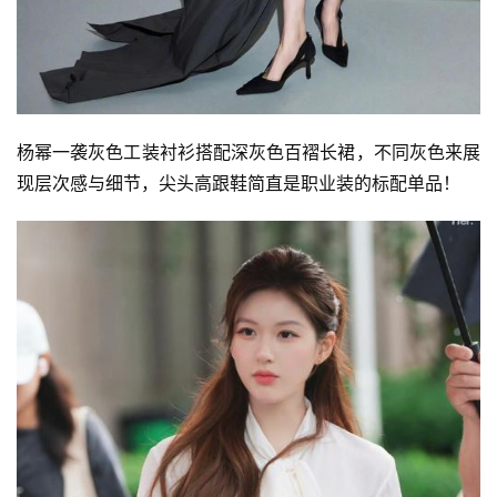
科
技
杨幂一袭灰色工装衬衫搭配深灰色百褶长裙，不同灰色来展
现层次感与细节，尖头高跟鞋简直是职业装的标配单品！