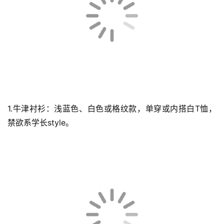
公
司
时
尚
1.牛津衬衫：浅蓝色、白色或格纹款，单穿或内搭白T恤，
科
禁欲系学长style。
技