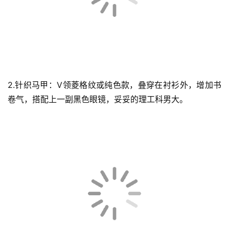
2.针织马甲：V领菱格纹或纯色款，叠穿在衬衫外，增加书
卷气，搭配上一副黑色眼镜，妥妥的理工科男大。