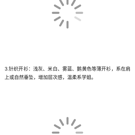
3.针织开衫：浅灰、米白、雾蓝、鹅黄色等薄开衫，系在肩
上或自然垂坠，增加层次感，温柔系学姐。