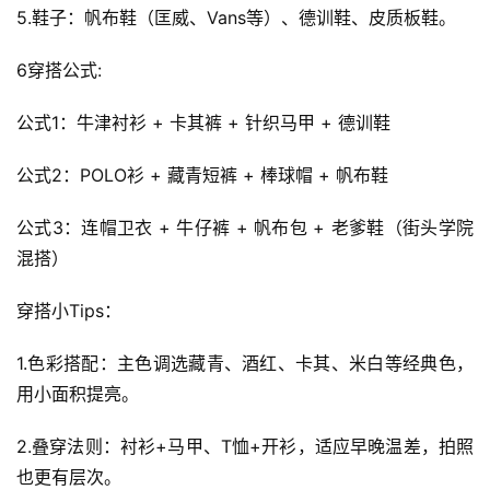
5.鞋子：帆布鞋（匡威、Vans等）、德训鞋、皮质板鞋。
6穿搭公式:
公式1：牛津衬衫 + 卡其裤 + 针织马甲 + 德训鞋
公式2：POLO衫 + 藏青短裤 + 棒球帽 + 帆布鞋
公式3：连帽卫衣 + 牛仔裤 + 帆布包 + 老爹鞋（街头学院
混搭）
穿搭小Tips：
1.色彩搭配：主色调选藏青、酒红、卡其、米白等经典色，
用小面积提亮。
2.叠穿法则：衬衫+马甲、T恤+开衫，适应早晚温差，拍照
也更有层次。