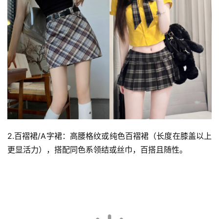
2.百褶裙/A字裙：高腰格纹或纯色百褶裙（长度在膝盖以上
更显活力），搭配同色系领结或丝巾，百搭且随性。