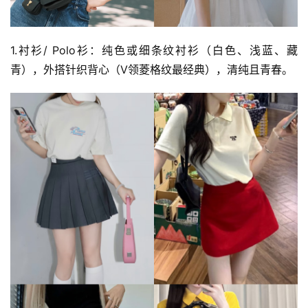
1.衬衫/ Polo衫：纯色或细条纹衬衫（白色、浅蓝、藏
青），外搭针织背心（V领菱格纹最经典），清纯且青春。