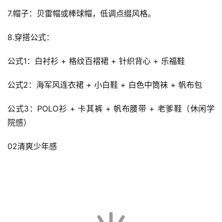
7.帽子：贝雷帽或棒球帽，低调点缀风格。
8.穿搭公式：
公式1：白衬衫 + 格纹百褶裙 + 针织背心 + 乐福鞋
公式2：海军风连衣裙 + 小白鞋 + 白色中筒袜 + 帆布包
公式3：POLO衫 + 卡其裤 + 帆布腰带 + 老爹鞋（休闲学
院感）
首
页
02清爽少年感
快
讯