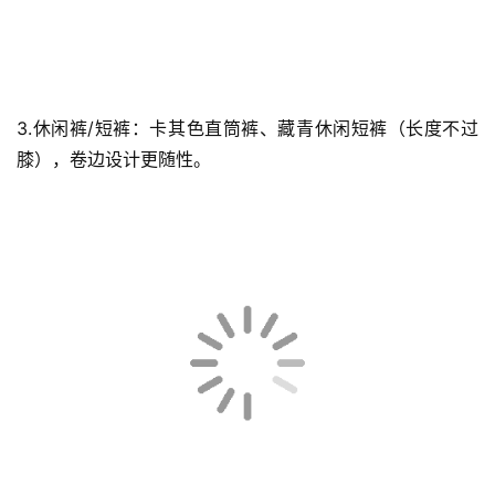
3.休闲裤/短裤：卡其色直筒裤、藏青休闲短裤（长度不过
膝），卷边设计更随性。