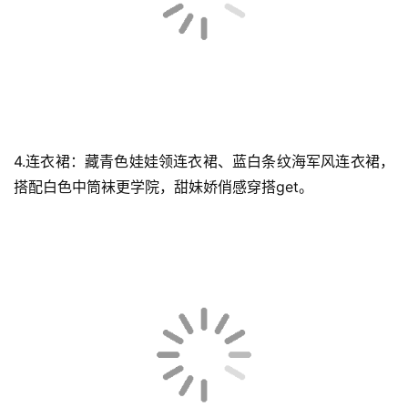
4.连衣裙：藏青色娃娃领连衣裙、蓝白条纹海军风连衣裙，
搭配白色中筒袜更学院，甜妹娇俏感穿搭get。