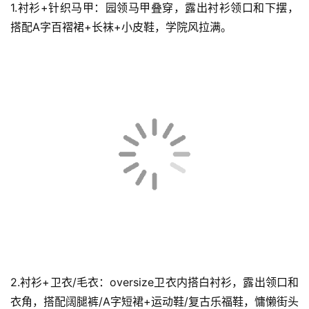
1.衬衫+针织马甲：园领马甲叠穿，露出衬衫领口和下摆，
搭配A字百褶裙+长袜+小皮鞋，学院风拉满。
公
司
时
尚
科
技
2.衬衫+卫衣/毛衣：oversize卫衣内搭白衬衫，露出领口和
衣角，搭配阔腿裤/A字短裙+运动鞋/复古乐福鞋，慵懒街头