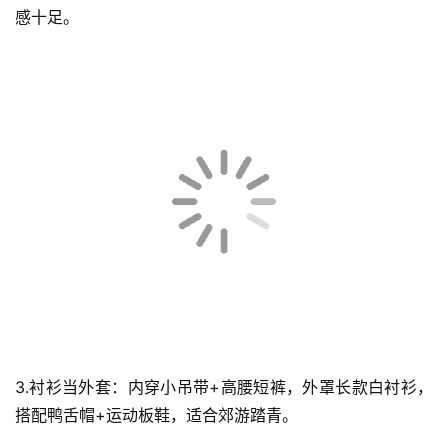
感十足。
3.衬衫当外套：内穿小吊带+高腰短裤，外罩长款白衬衫，
搭配鸭舌帽+运动板鞋，适合郊游踏青。