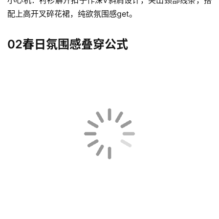
小心机：衬衫解开扣子作深V斜肩设计，突出颈部线条，搭
配上高开叉碎花裙，纯欲氛围感get。
02春日氛围感叠穿公式
首
页
快
讯