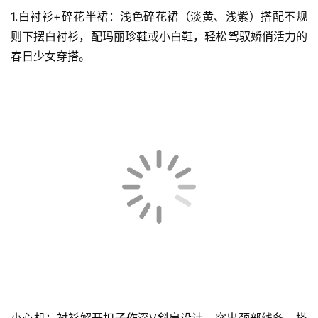
1.白衬衫+碎花半裙：浅色碎花裙（淡黄、浅紫）搭配不规
则下摆白衬衫，配玛丽珍鞋或小白鞋，轻松驾驭娇俏活力的
春日少女穿搭。