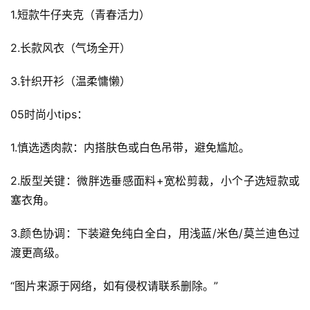
1.短款牛仔夹克（青春活力）
2.长款风衣（气场全开）
3.针织开衫（温柔慵懒）
05时尚小tips：
1.慎选透肉款：内搭肤色或白色吊带，避免尴尬。
2.版型关键：微胖选垂感面料+宽松剪裁，小个子选短款或
塞衣角。
3.颜色协调：下装避免纯白全白，用浅蓝/米色/莫兰迪色过
渡更高级。
“图片来源于网络，如有侵权请联系删除。”