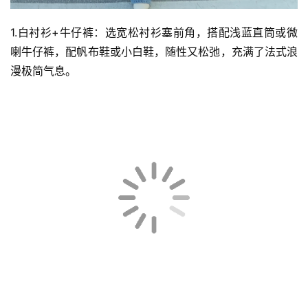
1.白衬衫+牛仔裤：选宽松衬衫塞前角，搭配浅蓝直筒或微
喇牛仔裤，配帆布鞋或小白鞋，随性又松弛，充满了法式浪
漫极简气息。