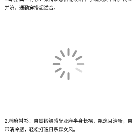
并济，通勤穿搭超适合。
2.棉麻衬衫：自然褶皱感配亚麻半身长裙，飘逸且清新，自
带清冷感，轻松打造日系森女风。