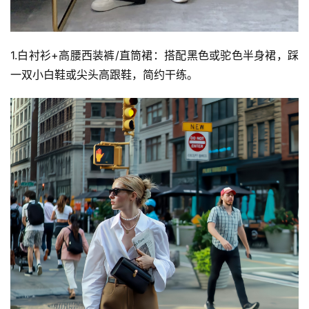
1.白衬衫+高腰西装裤/直筒裙：搭配黑色或驼色半身裙，踩
一双小白鞋或尖头高跟鞋，简约干练。