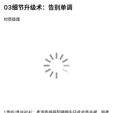
03细节升级术：告别单调
材质碰撞
1.雪纺/真丝衬衫：柔滑质感搭配硬朗牛仔或皮质半裙，刚柔