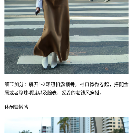
细节加分：解开1-2颗纽扣露锁骨，袖口微微卷起，搭配金
属或者珍珠项链以及腕表，妥妥的老钱风穿搭。
休闲慵懒感