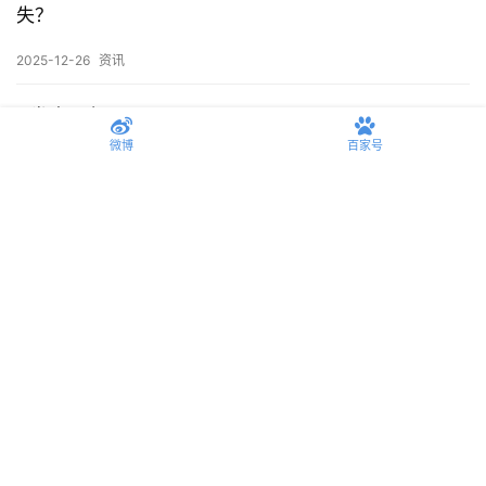
揭秘科技市场，为何内存短缺时时不能解决？
2026-03-25
资讯
有人说它精致到骨子里，有人说它翻车到没边：排骨羽
微博
百家号
绒服穿搭实录
2026-02-24
时尚
国内游戏行业的换血变革，是降本增效，还是得不偿
失？
2025-12-26
资讯
发表回复