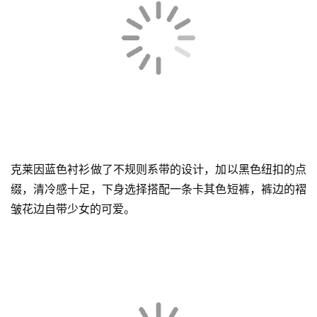
灰色修身针织毛衣的领口做了蕾丝花边的v领设计，下身则
搭配一条黑色百褶长裙，比较经典的miu系穿搭，就很适合
很有少女感的小仙女们。