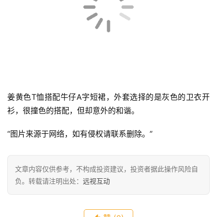
OOTD，加上一条墨绿色超长款棉麻围巾，真的直接把森系
复古风格给拿捏住了。再配上灰色袜子和黑色复古牛津皮
鞋，整个look的每一件单品都是森系风格必备！
姜黄色T恤搭配牛仔A字短裙，外套选择的是灰色的卫衣开