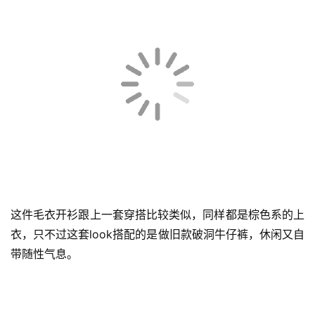
首
页
棕色毛衣搭配白色T恤，再配上灰色棱格高筒袜，拿捏韩系
穿搭的精髓。
快
讯
公
司
时
尚