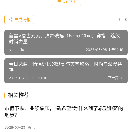
衫，很撞色的搭配，但却意外的和谐。
“图片来源于网络，如有侵权请联系删除。”
文章内容仅供参考，不构成投资建议，投资者据此操作风险自
负。转载请注明出处：
远视互动
赞
(0)
生成海报
0
蕾丝×复古元素，演绎波嬉（Boho Chic）穿搭，绽放
时尚力量
上一篇
2025-03-08 上午11:19