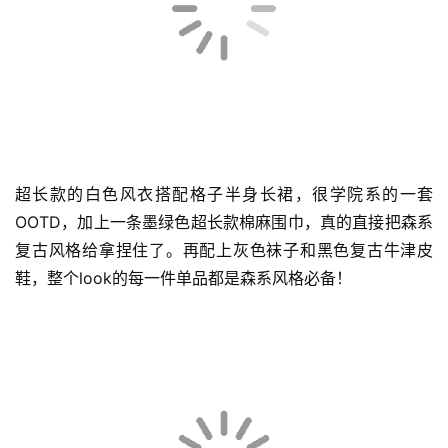
近几年大热的新中式穿搭来喽！一身白色丝质裙装温婉又优
雅，立领盘扣的设计充满了东方古典之美。衣服上的精美刺
绣无不彰显着非遗传承的精美与内涵。
超长款的白色风衣搭配格子半身长裙，很学院系的一套