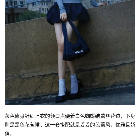
灰色修身针织上衣的领口点缀着白色蝴蝶结蕾丝花边，下身
则是黑色花苞裙，这一套搭配就是妥妥的芭蕾风，优雅且娇
俏。