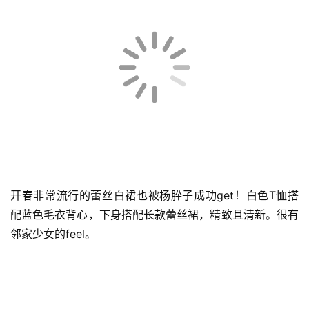
科
技
这件毛衣开衫跟上一套穿搭比较类似，同样都是棕色系的上
衣，只不过这套look搭配的是做旧款破洞牛仔裤，休闲又自
带随性气息。