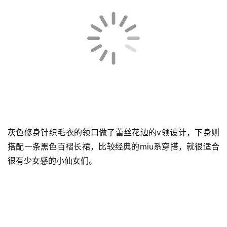
开春非常流行的蕾丝白裙也被杨肸子成功get！白色T恤搭
配蓝色毛衣背心，下身搭配长款蕾丝裙，精致且清新。很有
邻家少女的feel。