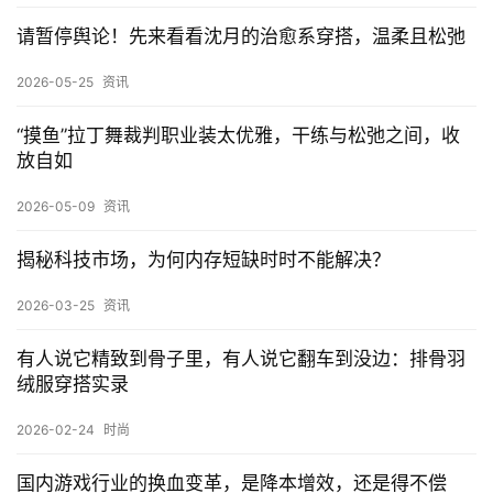
春日恋曲：情侣穿搭的默契与美学攻略，时尚与浪漫共
存
2025-03-13 上午10:00
下一篇
相关推荐
市值下跌、业绩承压，“新希望”为什么到了希望渺茫的
地步？
2026-07-23
资讯
请暂停舆论！先来看看沈月的治愈系穿搭，温柔且松弛
2026-05-25
资讯
“摸鱼”拉丁舞裁判职业装太优雅，干练与松弛之间，收
放自如
2026-05-09
资讯