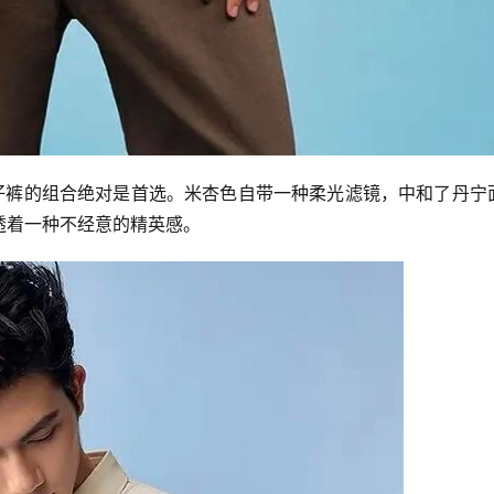
和牛仔裤的组合绝对是首选。米杏色自带一种柔光滤镜，中和了丹宁
透着一种不经意的精英感。