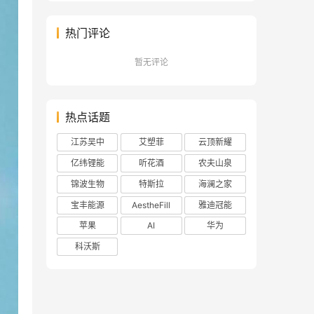
热门评论
暂无评论
热点话题
江苏吴中
艾塑菲
云顶新耀
亿纬锂能
听花酒
农夫山泉
锦波生物
特斯拉
海澜之家
宝丰能源
AestheFill
雅迪冠能
苹果
AI
华为
科沃斯