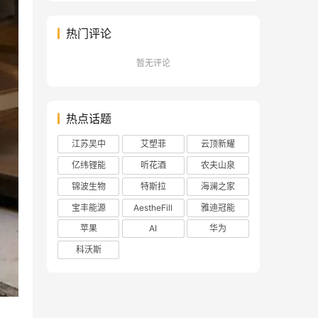
热门评论
暂无评论
热点话题
江苏吴中
艾塑菲
云顶新耀
亿纬锂能
听花酒
农夫山泉
锦波生物
特斯拉
海澜之家
宝丰能源
AestheFill
雅迪冠能
苹果
AI
华为
科沃斯