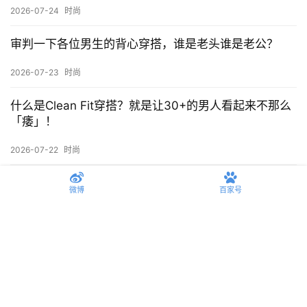
低调的奢侈品
上一篇
2026-05-18 上午8:17
男人有深度穿搭核心：少在表面花钱，多在这几个地方
投资。
2026-05-25 上午8:52
下一篇
相关推荐
男生黑色T恤这么搭配，还有谁敢说你们没有品味？
微博
百家号
2026-07-29
时尚
关于崔然俊的衣品，真的值得反复观看学习，拿走不
谢！
2026-07-28
时尚
和老爸共享衣柜是什么体验？海澜之家短袖竟然我俩穿