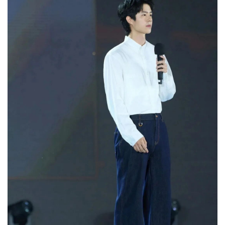
首
页
快
讯
公
司