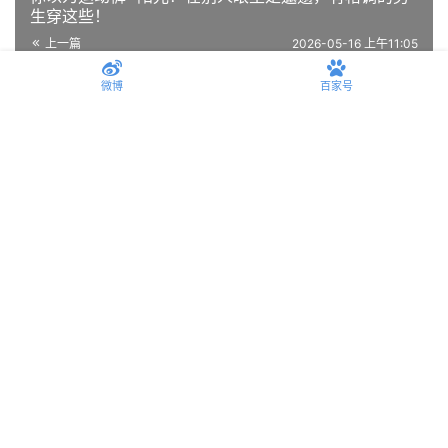
生成海报
0
微博
百家号
你以为运动裤=阳光？在别人眼里是邋遢，有格调的男
生穿这些！
上一篇
2026-05-16 上午11:05
男生春季“反油腻”配色穿搭：这多组清新公式，谁穿谁
干净
2026-05-22 下午12:33
下一篇
相关推荐
男生黑色T恤这么搭配，还有谁敢说你们没有品味？
2026-07-29
时尚