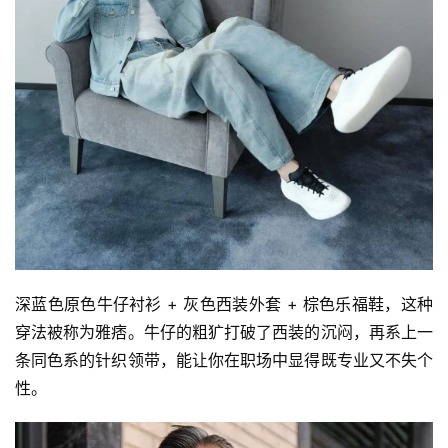
首
深蓝色原色牛仔衬衫 + 灰色西装外套 + 棕色乐福鞋，这种
页
穿法被称为雅痞。牛仔的粗犷打破了西装的沉闷，再系上一
条同色系的针织领带，能让你在职场中显得既专业又不失个
性。
快
讯