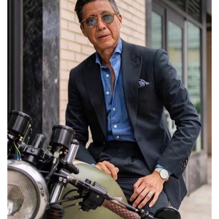
公
司
时
尚
科
技