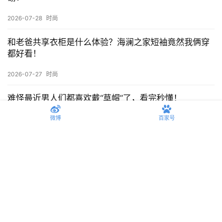
2026-07-28
时尚
和老爸共享衣柜是什么体验？海澜之家短袖竟然我俩穿
都好看！
2026-07-27
时尚
难怪最近男人们都喜欢戴“草帽”了，看完秒懂！
微博
百家号
2026-07-24
时尚
审判一下各位男生的背心穿搭，谁是老头谁是老公？
2026-07-23
时尚
什么是Clean Fit穿搭？就是让30+的男人看起来不那么
「痿」！
2026-07-22
时尚