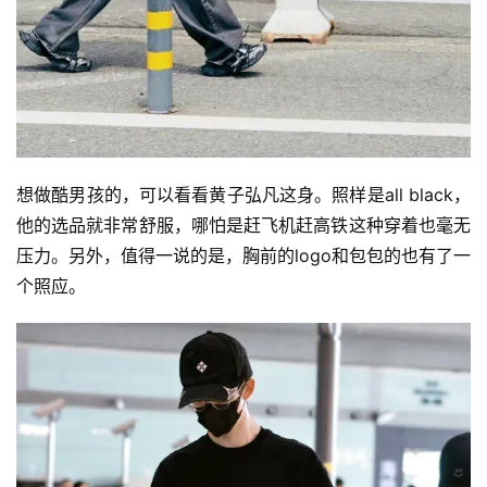
快
讯
公
司
想做酷男孩的，可以看看黄子弘凡这身。照样是all black，
他的选品就非常舒服，哪怕是赶飞机赶高铁这种穿着也毫无
时
压力。另外，值得一说的是，胸前的logo和包包的也有了一
尚
个照应。
科
技