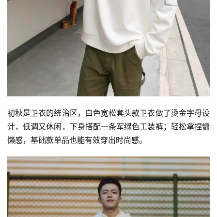
初秋是卫衣的统治区，白色宽松套头款卫衣做了烫金字母设
计，低调又休闲，下身搭配一条军绿色工装裤；轻松拿捏慵
懒感，基础款单品也能有效穿出时尚感。