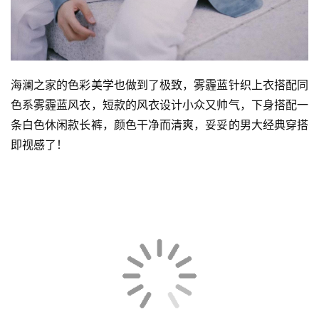
海澜之家的色彩美学也做到了极致，雾霾蓝针织上衣搭配同
色系雾霾蓝风衣，短款的风衣设计小众又帅气，下身搭配一
条白色休闲款长裤，颜色干净而清爽，妥妥的男大经典穿搭
即视感了！