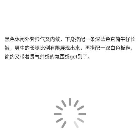
黑色休闲外套帅气又内敛，下身搭配一条深蓝色直筒牛仔长
裤，男生的长腿比例有限展现出来，再搭配一双白色板鞋，
简约又带着贵气帅感的氛围感get到了。