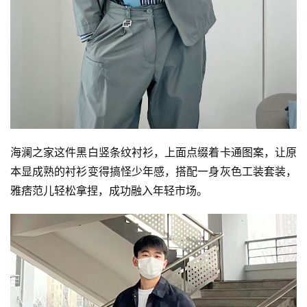
海澜之家这件黑白竖条纹衬衫，上面点缀着卡通图案，让原
本显成熟的衬衫变得搞怪少年感，搭配一身灰色工装套装，
雅痞范儿轻松拿捏，成功融入年轻市场。