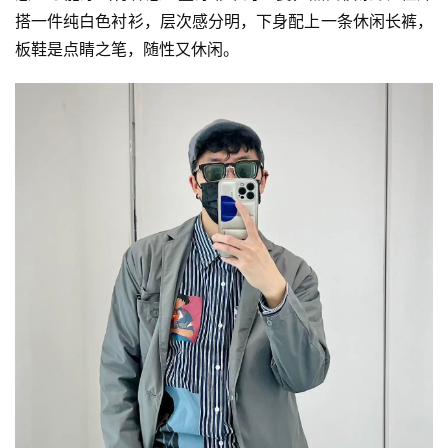
搭一件纯白色衬衫，层次感分明，下身配上一条休闲长裤，
板鞋是点睛之笔，随性又休闲。