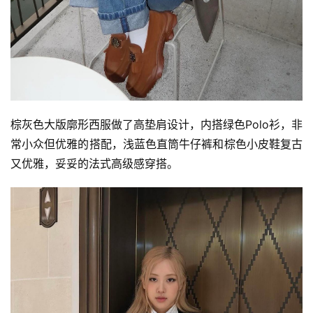
棕灰色大版廓形西服做了高垫肩设计，内搭绿色Polo衫，非
常小众但优雅的搭配，浅蓝色直筒牛仔裤和棕色小皮鞋复古
又优雅，妥妥的法式高级感穿搭。