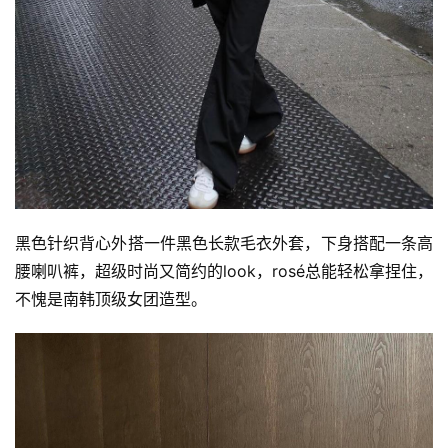
黑色针织背心外搭一件黑色长款毛衣外套，下身搭配一条高
腰喇叭裤，超级时尚又简约的look，rosé总能轻松拿捏住，
不愧是南韩顶级女团造型。