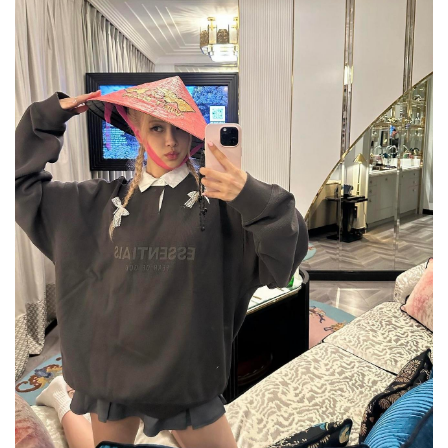
首
页
快
讯
公
司