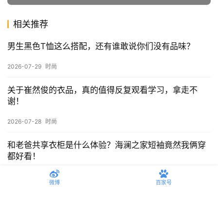
远视互动
原创文章，内容仅供参考，不构成投资建议，投资者
据此操作风险自负。如需转载，请注明出处：
远视互动
赞
(0)
生成海报
0
男生缺什么都不能缺一顶好看的棒球帽，因为它真的可
以让你变帅！
上一篇
2024-08-19 下午10:18
初秋男大学生穿搭分享！干净简约风，拿捏青春感
微博
百家号
2024-08-19 下午10:22
下一篇