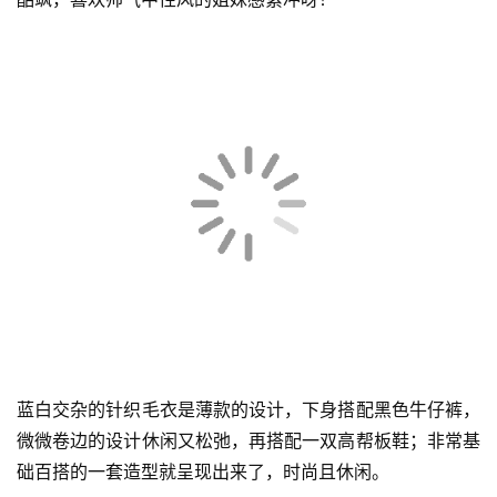
黑色大版皮衣外套搭配白色衬衫，下身选择一条黑色休闲长
裤，很机车女孩的一套look，超大手拿包让整体的造型更加
酷飒，喜欢帅气中性风的姐妹感紧冲呀！