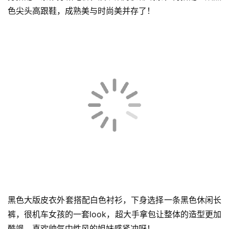
粉黑色格子衬衫超有设计感，衬衫下摆做了长飘带设计，下
身搭配一条修身铅笔裤，展现姣好腿部线条，再搭配一双黑
色尖头高跟鞋，成熟美与时尚美并存了！