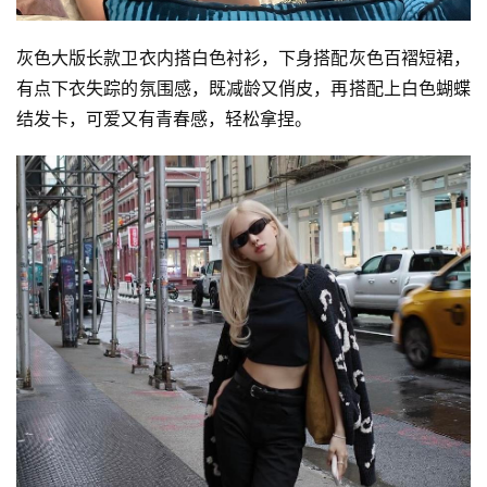
灰色大版长款卫衣内搭白色衬衫，下身搭配灰色百褶短裙，
时
有点下衣失踪的氛围感，既减龄又俏皮，再搭配上白色蝴蝶
尚
结发卡，可爱又有青春感，轻松拿捏。
科
技