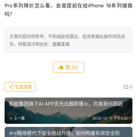
Pro系列降价怎么看，会是提前在给iPhone 18系列铺路
吗？
文章内容仅供参考，不构成投资建议，投资者据此操作风险自
负。转载请注明出处：
远视互动
赞
(0)
生成海报
0
蚂蚁集团旗下AI APP灵光出圈即爆火，究竟是何原因
上一篇
2025-12-11 下午5:21
AI+网络时代下安全挑战升级，如何构建有效安全防