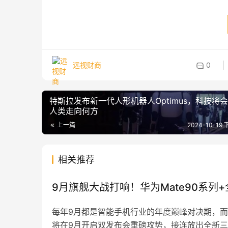
远视财商
0
特斯拉发布新一代人形机器人Optimus，科技将
人类走向何方
上一篇
2024-10-19 
相关推荐
9月旗舰大战打响！华为Mate90系
每年9月都是智能手机行业的年度巅峰对决期，而
将在9月开启双发布会重磅攻势，接连放出全新三折