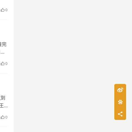
9月
0
合行
仅
华为
年度
信
准完
用灵
适
核心
0
量
端至
靠性
麒麟
料搬
缩小
，
全新
的
航到
之
大王
一
今天
0
手，
0
万
官方