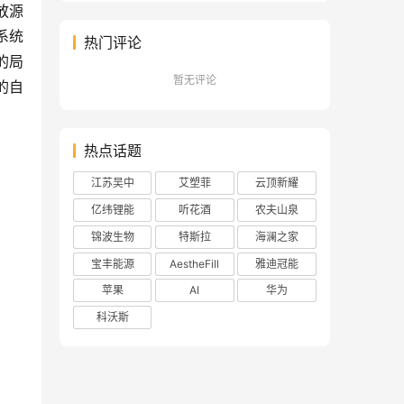
放源
系统
热门评论
的局
暂无评论
的自
热点话题
江苏吴中
艾塑菲
云顶新耀
亿纬锂能
听花酒
农夫山泉
锦波生物
特斯拉
海澜之家
宝丰能源
AestheFill
雅迪冠能
苹果
AI
华为
科沃斯