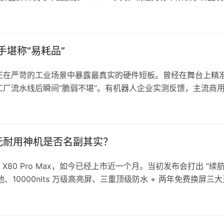
29日最新消息，数码圈内爆料博主透露，国内头部手机品牌将于
旬推出迭代款三折叠屏机型，9月下旬压轴登场年度旗舰新机。结
角正是华为。 目前全球范围内，能量产商用三折叠屏手机的厂商
规划，其9月暂无新品发布计划，这也直接坐实了爆料信息——
堪称“易耗品”
，将在9月集中登场，与苹果秋季新品正面交锋，高端手机市场的
屏赛道的核心布局，此次全新三折叠新机迎来全方位升级。产业链
正在严苛的工业场景中暴露最真实的硬件短板。曾经在舞台上精
破前代产品的造型局限。硬件核心配置上，该机将搭载全新麒麟
厂流水线后瞬间“脆弱不堪”。有机器人企业实测反馈，主流商
OS 7系统，通过芯片与系统的深度软硬件协同，优化折叠屏多场景
坏，核心部件寿命短板，已然成为制约人形机器人商业化落地的
超高端折叠屏市场的领先优势。 而作为华为下半年的年度核心旗
键拐点。在此之前，国内绝大多数人形机器人的应用场景都偏向轻
市场的关键使命。本次新机将推出多款不同版本机型，全面覆盖中高
馆导览解说等温和场景，对硬件损耗极低，也掩盖了核心部件可
机最大的核心亮点，是搭载基于华为韬定律自研技术打造的全新
工制造、仓储物流等工业场景，承担高频、高强度的上下料、物
：千元耐用神机是否名副其实？
手机芯片行业普遍依赖“几何缩微”的升级路线，通过光刻机精进
 对于人形机器人而言，灵巧手是等同于人类双手的核心执行部件
空间逐渐受限。而华为自研的韬定律，创新性开辟“时间缩微”
效率与产品性能，国内多数机器人整机企业均采用“自研+外采”
耀 X80 Pro Max，如今已经上市近一个月。当初发布会打出 “续
购头部专业厂商的标准化部件，因时机器人便是行业主流供应商
池、10000nits 万级高亮屏、三重顶级防水 + 两年免费换屏三
1万台，合作客户超700家，是业内认可度较高的头部品牌。 但
热度。经过大量数码博主长期实测、上万名用户真实上手反馈，
认知。据一线机器人企业负责人透露，其采购的因时机器人灵巧
使用表现、同价位对比差距，以及网友公认的优缺点。 荣耀X8
动作，仅50次循环就发生故障报废。不过这款灵巧手单价不足
测对比：11000mAh 到底有多夸张？甩开同档一大截 发布会给出