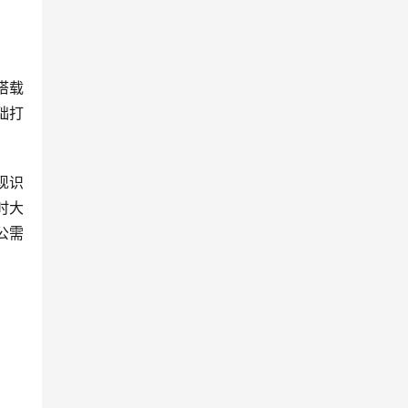
搭载
础打
现识
时大
公需