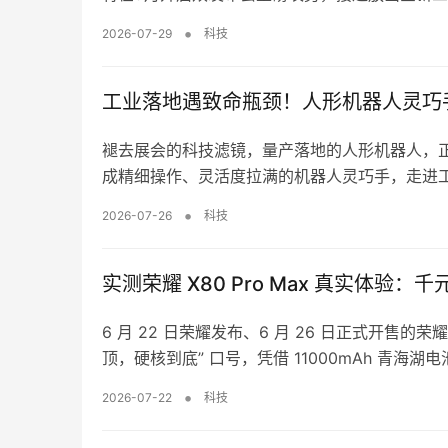
会，两大高端巨头将迎来正面巅峰硬碰硬。 7月
•
2026-07-29
科技
开启两场重量级发布会，节奏清晰分明：9月上
业供应链动态不难锁定，这场重磅新品攻势的主
有华为、三星两家。而根据三星最新的产品迭代
工业落地遇致命瓶颈！人形机器人灵巧手
全新三折叠屏新机、Mate 90系列双旗舰矩阵
对决正式提前拉满热度。 作为华为超高端折叠
褪去展会的科技滤镜，量产落地的人形机器人，
息显示，新机将采用颠覆性的外观设计形态，打
成精细操作、灵活度拉满的机器人灵巧手，走进工
9050系列芯片，同时预装首发全新Harmony
巧手承载5公斤重物，仅反复抓取50次就出现损
•
2026-07-26
科技
配、交互流畅度与续航表现，进一步夯实华为在
桎梏。 2026年是人形机器人工业化落地的关
舰，Mate 90系列更是承载着品牌冲击高端
化、试验化：高校科研实验、展会展演、商业场
顶级旗舰价位段，满足不同用户的购机需求。该
不足的问题。但当机器人正式进军汽车装配、轻
实测荣耀 X80 Pro Max 真实体验
芯片，彻底跳出行业传统研发路径。 长期以来，
运工作后，未经实战打磨的硬件缺陷彻底暴露。
晶体管尺寸来提升芯片性能，技术壁垒极高且升级
直接决定设备的作业能力与适用场景。为兼顾研发
6 月 22 日荣耀发布、6 月 26 日正式开售的荣
赛道，以降低芯片时间常数为核心，…
双轨模式，一边自主研发多规格灵巧手，一边采
顶，硬核到底” 口号，凭借 11000mAh 青海湖电
一。该企业深耕赛道十年，去年灵巧手出货量突破
炸配置，一经开售就引爆户外从业者、学生群体
•
2026-07-22
科技
线落地数据，彻底打破了行业对头部产品的固有
抛开发布会参数，聊聊这台千元长续航机型的真实
在仓储物流常规作业场景下，负重5公斤完成抓取
Pro Max整机外观 四款配色全家福 一、续航实