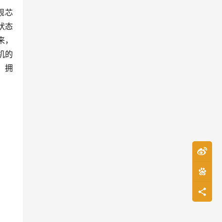
舰芯
状态
来，
整机的
，拥