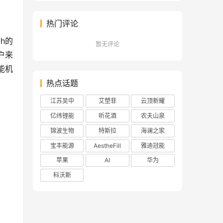
热门评论
h的
暂无评论
户来
能机
热点话题
江苏吴中
艾塑菲
云顶新耀
亿纬锂能
听花酒
农夫山泉
锦波生物
特斯拉
海澜之家
宝丰能源
AestheFill
雅迪冠能
苹果
AI
华为
科沃斯