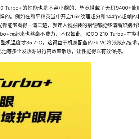
0 Turbo+的性能也是不容小觑的，毕竟搭载了天玑9400+旗
。例如在和平精英当中开启1.5k纹理超分和144fps超帧的
光都能够看得一清二楚，就连人物服装的褶皱都能够清晰辨别出
bo+玩起来也丝毫不费力，不仅如此，iQOO Z10 Turbo+在
机温度才35.7℃，这得益于机身配备的7k VC冷液散热技术
电池等多个发热源进行高效率散热，让性能得以有效保持。