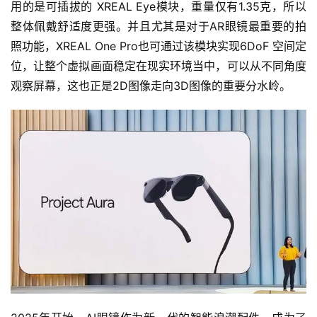
用的是可插拔的 XREAL Eye模块，重量仅有1.35克，所以
快
整体佩戴舒适度更强。并且尤其是对于AR眼镜最重要的拍
讯
照功能，XREAL One Pro也可通过该模块实现6DoF 空间定
位，让整个虚拟画面稳定在现实环境当中，可以从不同角度
观察屏幕，这也正是2D图像走向3D图像的重要分水岭。
公
司
时
尚
科
技