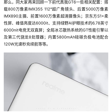
那么，同大家再来回顾一下前代真我GT6一些相关配置：搭
载800万像素IMX355 112°超广角镜头、后置5000万像素
IMX890主摄、前置1600万像素超清摄像头；京东方S1+柔
性屏、峰值亮度达6000it、支持绿野AI护眼技术的6.78英寸
首
页
6000nit电竞无双直屏；全局冰芯散热系统的GT性能引擎以
及第三代骁龙8处理器；内置5800mAh硅碳负极电池配合
120W光速秒充续航等等。
快
讯
公
司
时
尚