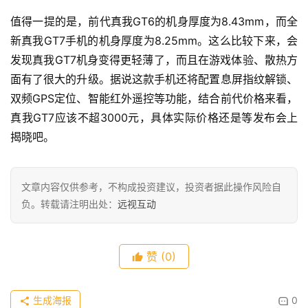
值得一提的是，前代真我GT6的机身厚度为8.43mm，而全
科
新真我GT7手机的机身厚度为8.25mm。这么比较下来，会
技
发现真我GT7机身变得更轻薄了，而且在游戏体验、散热方
面有了很大的升级。据说这款手机还将配置息屏指纹解锁、
双频GPS定位、智能红外遥控等功能，结合前代价格来看，
真我GT7应该不超3000元，具体实际价格还是等发布会上
揭晓吧。
文章内容仅供参考，不构成投资建议，投资者据此操作风险自
负。转载请注明出处：
远视互动
赞
(0)
生成海报
0