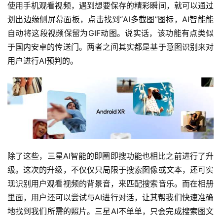
使用手机观看视频，遇到想要保存的精彩瞬间，就可以通过
公
划出边缘侧屏幕面板，点击找到“AI多截图”图标，AI智能能
司
自动将这段视频保留为GIF动图。说实话，该功能有点类似
于国内安卓的传送门。两者之间其实都是基于意图识别来对
用户进行AI预判的。
时
尚
科
技
除了这些，三星AI智能的即圈即搜功能也相比之前进行了升
级。这次的升级，不仅仅只局限于搜索图像或文本，还可实
现识别用户观看视频的背景音，来匹配搜索音乐。而在相册
里面，用户还可以尝试与AI进行对话，让其帮我们快速准确
地找到我们所需的照片。三星AI不单单，只会完成搜索图文