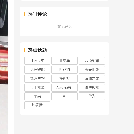
热门评论
暂无评论
热点话题
江苏吴中
艾塑菲
云顶新耀
亿纬锂能
听花酒
农夫山泉
锦波生物
特斯拉
海澜之家
宝丰能源
AestheFill
雅迪冠能
苹果
AI
华为
科沃斯