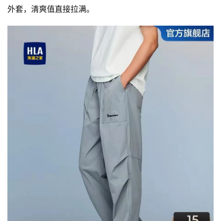
快
外套，清爽值直接拉满。
讯
公
司
时
尚
科
技