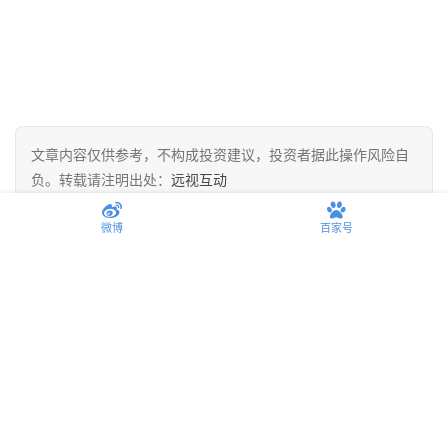
文章内容仅供参考，不构成投资建议，投资者据此操作风险自
负。转载请注明出处：
远视互动
微博
百家号
赞
(0)
生成海报
0
不想穿得太正经？古巴领衬衫的“半遮半掩”，才是高级
性感！
上一篇
2026-06-06 下午2:29