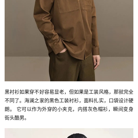
首
页
黑衬衫如果穿不好容易显老，但如果是工装风格，那就完全
快
不同了。海澜之家的黑色工装衬衫，面料扎实，口袋设计硬
讯
朗。 它可以作为外穿的小夹克，内搭灰色帽衫，瞬间变身
街头酷男。
公