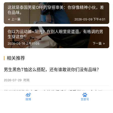
这就是泰国男星OFF的穿搭审美：你穿像精神小伙，差
在品味。
上一篇
2026-05-09 下午4:01
你以为运动裤=阳光？在别人眼里是邋遢，有格调的男
生穿这些！
2026-05-16 上午11:05
下一篇
相关推荐
男生黑色T恤这么搭配，还有谁敢说你们没有品味？
2026-07-29
时尚
关于崔然俊的衣品，真的值得反复观看学习，拿走不
谢！
微博
百家号
2026-07-28
时尚