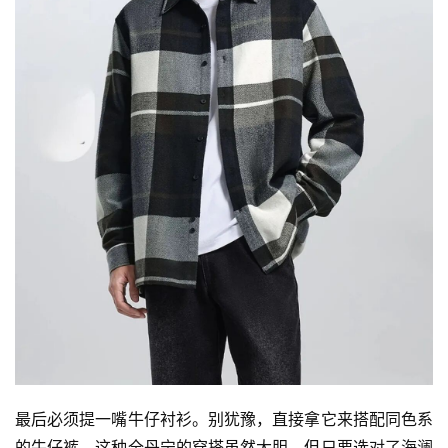
最后必须提一嘴牛仔衬衫。别犹豫，直接拿它来搭配同色系
的牛仔裤。这种全丹宁的穿搭虽然大胆，但只要选对了海澜