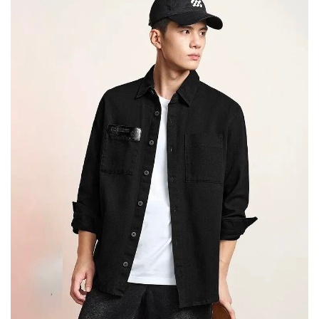
司
时
尚
科
技