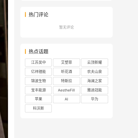
热门评论
暂无评论
热点话题
江苏吴中
艾塑菲
云顶新耀
亿纬锂能
听花酒
农夫山泉
锦波生物
特斯拉
海澜之家
宝丰能源
AestheFill
雅迪冠能
苹果
AI
华为
科沃斯