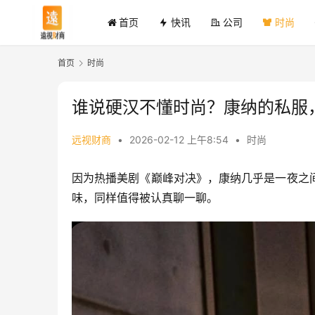
首页
快讯
公司
时尚
首页
时尚
谁说硬汉不懂时尚？康纳的私服，
远视财商
•
2026-02-12 上午8:54
•
时尚
因为热播美剧《巅峰对决》，康纳几乎是一夜之
味，同样值得被认真聊一聊。