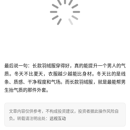
长款羽绒服 + 球鞋/马丁靴，韩国男生很喜欢这样穿。想更
年轻？选择简洁球鞋，比如白、黑、灰。想更硬朗、有气
场？选择马丁靴或切尔西靴。其实长款羽绒服对鞋子的包容
度很高，关键是鞋型要干净、不要花。