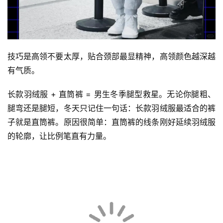
技巧是高领不要太厚，贴合颈部最显精神，高领颜色越深越
有气质。
长款羽绒服 + 直筒裤 = 男生冬季腿型救星。无论你腿粗、
腿弯还是腿短，冬天只记住一句话：长款羽绒服最适合的裤
子就是直筒裤。原因很简单：直筒裤的线条刚好延续羽绒服
的轮廓，让比例笔直有力量。