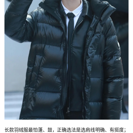
长款羽绒服最怕蓬、鼓，正确选法是选肩线明确、有挺度；