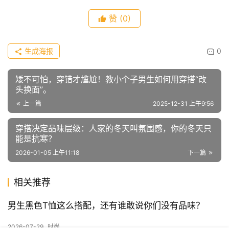
最后说一句：长款羽绒服穿得好，真的能提升一个男人的气
质。冬天不比夏天，衣服越少越能比身材。冬天比的是线
条、质感、干净程度和气场。而长款羽绒服，就是最能帮男
生抬气质的那件外套。
文章内容仅供参考，不构成投资建议，投资者据此操作风险自
负。转载请注明出处：
远视互动
赞
(0)
生成海报
0
矮不可怕，穿错才尴尬！教小个子男生如何用穿搭“改
头换面”。