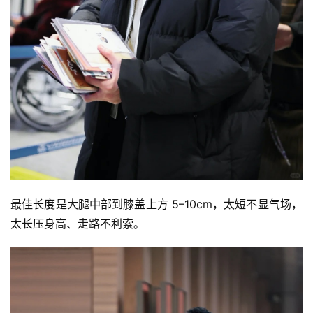
首
页
最佳长度是大腿中部到膝盖上方 5–10cm，太短不显气场，
太长压身高、走路不利索。
快
讯