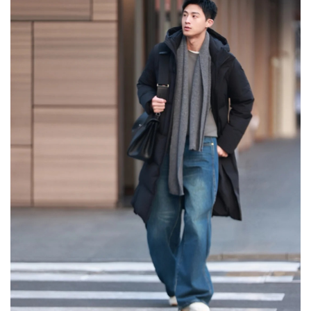
公
司
时
尚
科
技