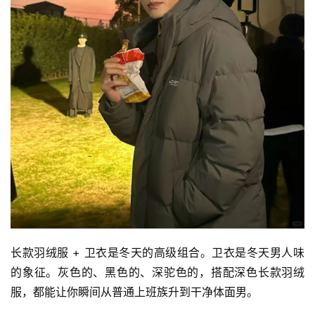
长款羽绒服 + 卫衣是冬天的高级组合。卫衣是冬天男人味
的象征。灰色的、黑色的、深驼色的，搭配深色长款羽绒
服，都能让你瞬间从普通上班族升到干净体面男。