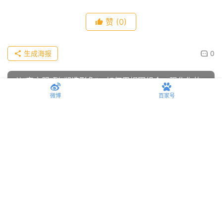
外套决定风格，但裤子决定气质。冬天真正会穿的男生，都
懂得一句话：裤子选对，下半身清爽利落，上半身随便穿都
好看。
微博
百家号
文章内容仅供参考，不构成投资建议，投资者据此操作风险自
负。转载请注明出处：
远视互动
赞
(0)
生成海报
0
从“穿衣服”到“塑造形象”：如何用帽围组合，强化你的
穿搭？