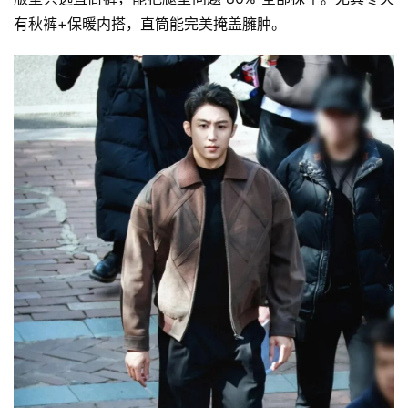
有秋裤+保暖内搭，直筒能完美掩盖臃肿。