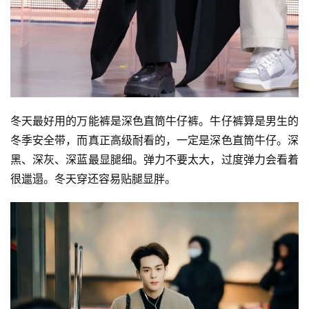
首
页
冬天最好用的万能裤是深色直筒牛仔裤。牛仔裤算是男生的
冬季安全带，而真正高级耐看的，一定是深色直筒牛仔。深
快
黑、深灰、深蓝最显腿细。弹力不要太大，过度弹力会看着
讯
很邋遢。冬天穿还容易贴腿显胖。
公
司
时