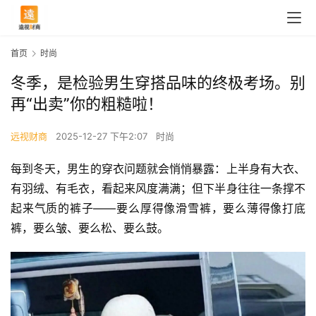
首页
时尚
冬季，是检验男生穿搭品味的终极考场。别
再“出卖”你的粗糙啦！
远视财商
2025-12-27 下午2:07
时尚
每到冬天，男生的穿衣问题就会悄悄暴露：上半身有大衣、
有羽绒、有毛衣，看起来风度满满；但下半身往往一条撑不
起来气质的裤子——要么厚得像滑雪裤，要么薄得像打底
裤，要么皱、要么松、要么鼓。