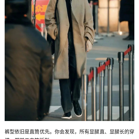
尚
科
技
裤型依旧是直筒优先。你会发现，所有显腿直、显腿长的穿